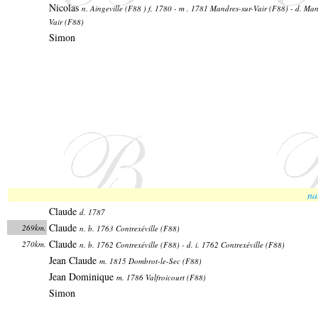
Nicolas
n. Aingeville (F88 ) f. 1780 - m . 1781 Mandres-sur-Vair (F88) - d. Man
Vair (F88)
Simon
na
Claude
d. 1787
Claude
269km.
n. b. 1763 Contrexéville (F88)
Claude
270km.
n. b. 1762 Contrexéville (F88) - d. i. 1762 Contrexéville (F88)
Jean Claude
m. 1815 Dombrot-le-Sec (F88)
Jean Dominique
m. 1786 Valfroicourt (F88)
Simon