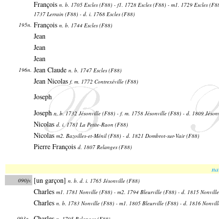
François
n. b. 1705 Escles (F88) - f1. 1728 Escles (F88) - m1. 1729 Escles (F88
1737 Lerrain (F88) - d. i. 1768 Escles (F88)
François
195n.
n. b. 1744 Escles (F88)
Jean
Jean
Jean
Jean Claude
196n.
n. b. 1747 Escles (F88)
Jean Nicolas
f. m. 1772 Contrexéville (F88)
Joseph
Joseph
n. b. 1732 Jésonville (F88) - f. m. 1758 Jésonville (F88) - d. 1809 Jéson
Nicolas
d. i. 1781 La Petite-Raon (F88)
Nicolas
m2. Bazoilles-et-Ménil (F88) - d. 1821 Dombrot-sur-Vair (F88)
Pierre François
d. 1807 Relanges (F88)
na
[un garçon]
090jv.
n. b. d. i. 1765 Jésonville (F88)
Charles
m1. 1781 Nonville (F88) - m2. 1794 Bleurville (F88) - d. 1815 Nonvill
Charles
n. b. 1783 Nonville (F88) - m1. 1805 Bleurville (F88) - d. 1816 Nonvil
Charles
093e-.
n. 1795 Relanges (F88)