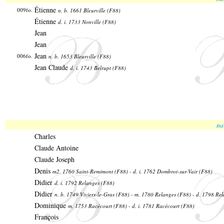
Étienne
009fo.
n. b. 1661 Bleurville (F88)
Étienne
d. i. 1733 Nonville (F88)
Jean
Jean
Jean
006fo.
n. b. 1653 Bleurville (F88)
Jean Claude
d. i. 1743 Belrupt (F88)
na
Charles
Claude Antoine
Claude Joseph
Denis
m2. 1760 Saint-Remimont (F88) - d. i. 1762 Dombrot-sur-Vair (F88)
Didier
d. i. 1792 Relanges (F88)
Didier
n. b. 1749 Viviers-le-Gras (F88) - m. 1780 Relanges (F88) - d. 1798 Re
Dominique
m. 1753 Racécourt (F88) - d. i. 1781 Racécourt (F88)
François