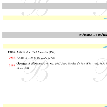
na
Thiébaud - Thiébau
na
Adam
001fo.
d. i. 1692 Bleurville (F88)
Adam
2098.
d. i. 1692 Bleurville (F88)
Georges
n. Blâmont (F54) - m1. 1647 Saint-Nicolas-de-Port (F54) - m2. 1659 Vi
3198.
Illon (F88)
na