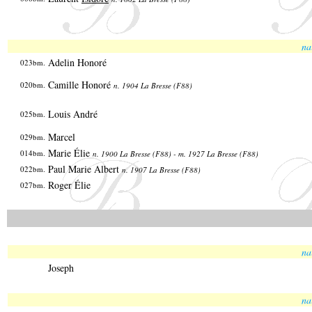
na
Adelin Honoré
023bm.
Camille Honoré
020bm.
n. 1904 La Bresse (F88)
Louis André
025bm.
Marcel
029bm.
Marie Élie
014bm.
n. 1900 La Bresse (F88) - m. 1927 La Bresse (F88)
Paul Marie Albert
022bm.
n. 1907 La Bresse (F88)
Roger Élie
027bm.
na
Joseph
na