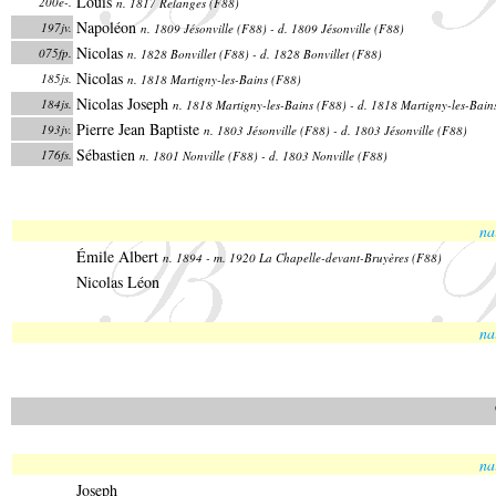
Louis
200e-.
n. 1817 Relanges (F88)
Napoléon
197jv.
n. 1809 Jésonville (F88) - d. 1809 Jésonville (F88)
Nicolas
075fp.
n. 1828 Bonvillet (F88) - d. 1828 Bonvillet (F88)
Nicolas
185js.
n. 1818 Martigny-les-Bains (F88)
Nicolas Joseph
184js.
n. 1818 Martigny-les-Bains (F88) - d. 1818 Martigny-les-Bain
Pierre Jean Baptiste
193jv.
n. 1803 Jésonville (F88) - d. 1803 Jésonville (F88)
Sébastien
176fs.
n. 1801 Nonville (F88) - d. 1803 Nonville (F88)
na
Émile Albert
n. 1894 - m. 1920 La Chapelle-devant-Bruyères (F88)
Nicolas Léon
na
na
Joseph