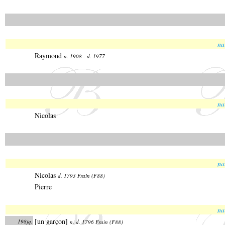
na
Raymond
n. 1908 - d. 1977
na
Nicolas
na
Nicolas
d. 1793 Frain (F88)
Pierre
na
[un garçon]
198jq.
n. d. 1796 Frain (F88)