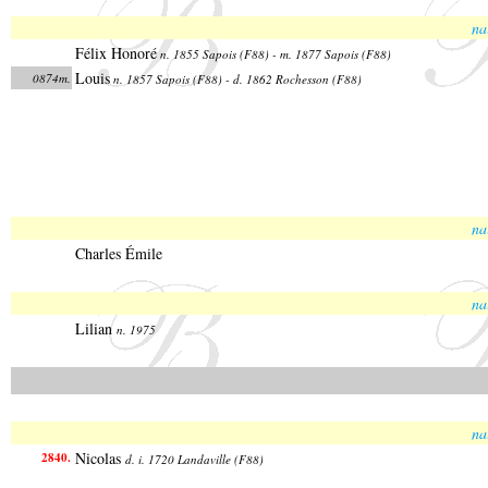
na
Félix Honoré
n. 1855 Sapois (F88) - m. 1877 Sapois (F88)
Louis
0874m.
n. 1857 Sapois (F88) - d. 1862 Rochesson (F88)
na
Charles Émile
na
Lilian
n. 1975
na
Nicolas
2840.
d. i. 1720 Landaville (F88)