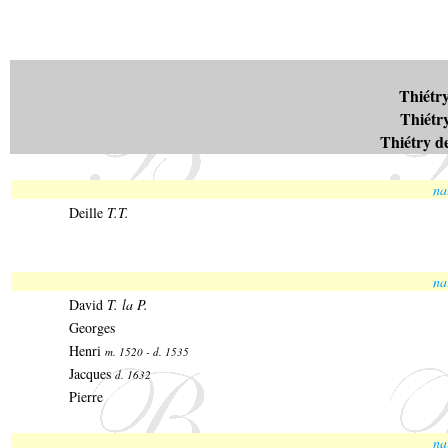
Thiétry
Thiétry
Thiétry d
na
Deille
T.T.
na
David
T. la P.
Georges
Henri
m. 1520 - d. 1535
Jacques
d. 1632
Pierre
na