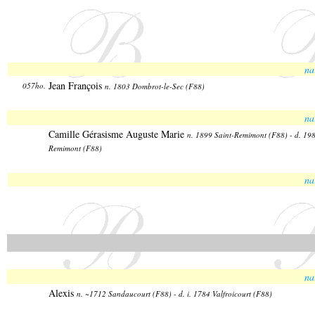
na
Jean François
057ho.
n. 1803 Dombrot-le-Sec (F88)
na
Camille Gérasisme Auguste Marie
n. 1899 Saint-Remimont (F88) - d. 198
Remimont (F88)
na
na
Alexis
n. ~1712 Sandaucourt (F88) - d. i. 1784 Valfroicourt (F88)