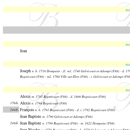
na
na
Jean
na
Joseph
n. b. 1710 Dompaire - f1. m1. 1740 Gelvécourt-et-Adompt (F88) - d. 17
Begnécourt (F88) - m2. 1760 Ville-sur-Illon (F88) - i. Gelvécourt-et-Adompt (F8
na
Alexis
m. 1785 Begnécourt (F88) - d. 1800 Begnécourt (F88)
Alexis
176ib.
n. 1798 Begnécourt (F88)
François
244ib.
n. b. 1791 Begnécourt (F88) - d. i. 1792 Begnécourt (F88)
Jean Baptiste
m. 1790 Gelvécourt-et-Adompt (F88)
Jean Baptiste
248ib.
n. 1799 Begnécourt (F88) - m. 1822 Dompaire (F88)
Jean Nicolas
n. 1778 Begnécourt (F88) - b. 1778 Gelvécourt-et-Adompt (F88)