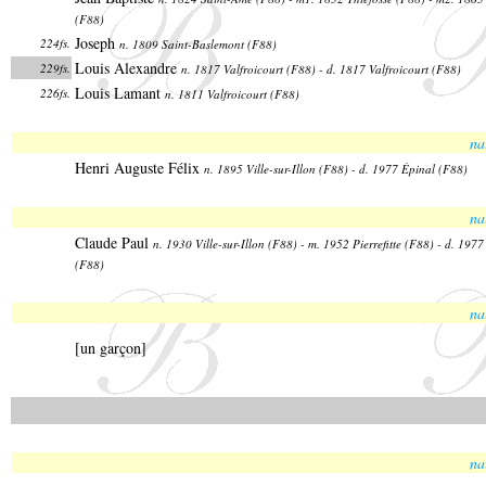
(F88)
Joseph
224fs.
n. 1809 Saint-Baslemont (F88)
Louis Alexandre
229fs.
n. 1817 Valfroicourt (F88) - d. 1817 Valfroicourt (F88)
Louis Lamant
226fs.
n. 1811 Valfroicourt (F88)
na
Henri Auguste Félix
n. 1895 Ville-sur-Illon (F88) - d. 1977 Épinal (F88)
na
Claude Paul
n. 1930 Ville-sur-Illon (F88) - m. 1952 Pierrefitte (F88) - d. 1977
(F88)
na
[un garçon]
na