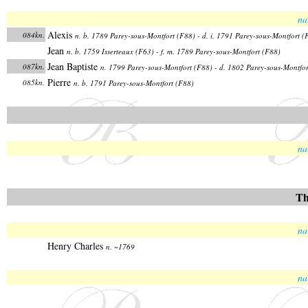
na
Alexis
084kn.
n. b. 1789 Parey-sous-Montfort (F88) - d. i. 1791 Parey-sous-Montfort (
Jean
n. b. 1759 Isserteaux (F63) - f. m. 1789 Parey-sous-Montfort (F88)
Jean Baptiste
087kn.
n. 1799 Parey-sous-Montfort (F88) - d. 1802 Parey-sous-Montfor
Pierre
085kn.
n. b. 1791 Parey-sous-Montfort (F88)
na
Th
na
Henry Charles
n. ~1769
na