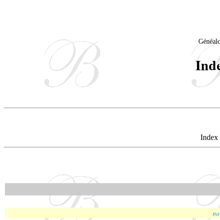
Généal
Ind
Index 
na