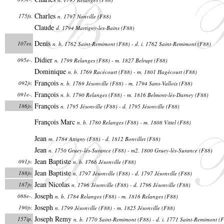
Charles
175fs.
n. 1797 Nonville (F88)
Claude
d. 1794 Martigny-les-Bains (F88)
Denis
107es.
n. b. 1762 Saint-Remimont (F88) - d. i. 1762 Saint-Remimont (F88)
Didier
095e-.
n. 1799 Relanges (F88) - m. 1827 Belrupt (F88)
Dominique
n. b. 1769 Racécourt (F88) - m. 1801 Hagécourt (F88)
François
092jv.
n. b. 1769 Jésonville (F88) - m. 1794 Sans-Vallois (F88)
François
091e-.
n. b. 1790 Relanges (F88) - m. 1816 Belmont-lès-Darney (F88)
François
186jv.
n. 1795 Jésonville (F88) - d. 1795 Jésonville (F88)
François Marc
n. b. 1780 Relanges (F88) - m. 1808 Vittel (F88)
Jean
m. 1784 Attigny (F88) - d. 1812 Bonvillet (F88)
Jean
n. 1750 Gruey-lès-Surance (F88) - m2. 1800 Gruey-lès-Surance (F88)
Jean Baptiste
091jv.
n. b. 1766 Jésonville (F88)
Jean Baptiste
188jv.
n. 1797 Jésonville (F88) - d. 1797 Jésonville (F88)
Jean Nicolas
187jv.
n. 1796 Jésonville (F88) - d. 1796 Jésonville (F88)
Joseph
088e-.
n. b. 1784 Relanges (F88) - m. 1816 Relanges (F88)
Joseph
190jv.
n. 1799 Jésonville (F88) - m. 1825 Jésonville (F88)
Joseph Remy
157ip.
n. b. 1770 Saint-Remimont (F88) - d. i. 1771 Saint-Remimont (