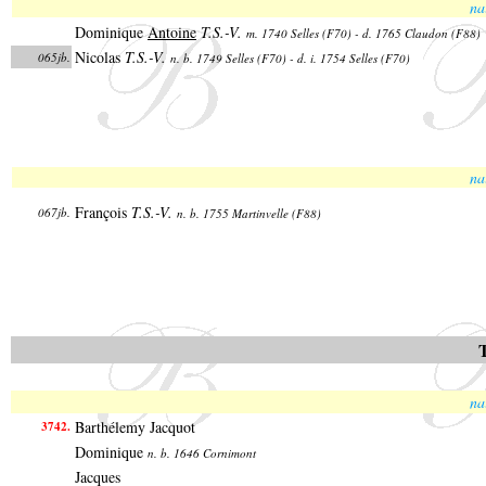
na
Dominique
Antoine
T.S.-V.
m. 1740 Selles (F70) - d. 1765 Claudon (F88)
Nicolas
T.S.-V.
065jb.
n. b. 1749 Selles (F70) - d. i. 1754 Selles (F70)
na
François
T.S.-V.
067jb.
n. b. 1755 Martinvelle (F88)
na
Barthélemy Jacquot
3742.
Dominique
n. b. 1646 Cornimont
Jacques