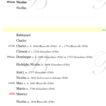
Nicolas
001am.
Nicolas
na
Balthazard
Charles
Charles
015hl.
n. b. 1690 Bleurville (F88) - d. i. 1754 Bleurville (F88)
Clément
d. i. 1728 Gérardmer (F88)
Dominique
004am.
n. b. 1698 Gérardmer (F88) m. 1725 Gérardmer (F88)
Hydulphe Nicolas
m. 1696 Gérardmer (F88)
Jean
f. m. 1717 Gérardmer (F88)
Nicolas
m. 1682 Gelvécourt-et-Adompt (F88)
Marc
016hl.
n. b. 1692 Bleurville (F88)
Martin
m. 1700 Gérardmer (F88)
Maurice
1818.
Nicolas
m. 1690 Bleurville (F88)