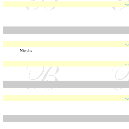
na
na
Nicolas
na
na