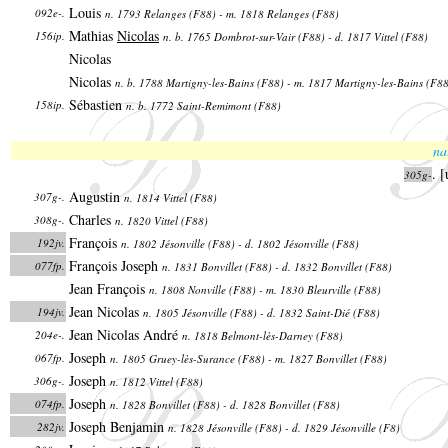
Louis
092e-.
n. 1793 Relanges (F88) - m. 1818 Relanges (F88)
Mathias
Nicolas
156ip.
n. b. 1765 Dombrot-sur-Vair (F88) - d. 1817 Vittel (F88)
Nicolas
Nicolas
n. b. 1788 Martigny-les-Bains (F88) - m. 1817 Martigny-les-Bains (F8
Sébastien
158ip.
n. b. 1772 Saint-Remimont (F88)
na
.
[
305g-
Augustin
307g-.
n. 1814 Vittel (F88)
Charles
308g-.
n. 1820 Vittel (F88)
François
192jv.
n. 1802 Jésonville (F88) - d. 1802 Jésonville (F88)
François Joseph
077fp.
n. 1831 Bonvillet (F88) - d. 1832 Bonvillet (F88)
Jean François
n. 1808 Nonville (F88) - m. 1830 Bleurville (F88)
Jean Nicolas
194jv.
n. 1805 Jésonville (F88) - d. 1832 Saint-Dié (F88)
Jean Nicolas André
204e-.
n. 1818 Belmont-lès-Darney (F88)
Joseph
067fp.
n. 1805 Gruey-lès-Surance (F88) - m. 1827 Bonvillet (F88)
Joseph
306g-.
n. 1812 Vittel (F88)
Joseph
074fp.
n. 1828 Bonvillet (F88) - d. 1828 Bonvillet (F88)
Joseph Benjamin
282jv.
n. 1828 Jésonville (F88) - d. 1829 Jésonville (F8)