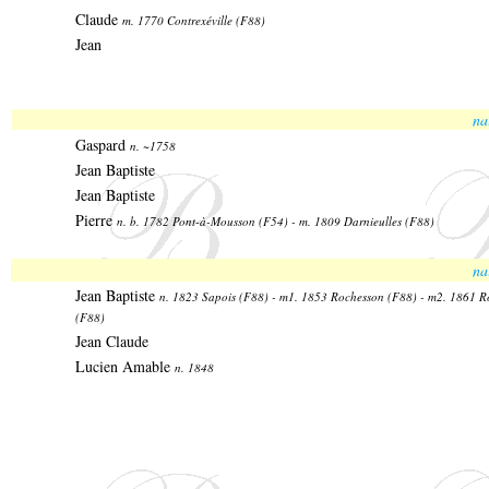
Claude
m. 1770 Contrexéville (F88)
Jean
na
Gaspard
n. ~1758
Jean Baptiste
Jean Baptiste
Pierre
n. b. 1782 Pont-à-Mousson (F54) - m. 1809 Darnieulles (F88)
na
Jean Baptiste
n. 1823 Sapois (F88) - m1. 1853 Rochesson (F88) - m2. 1861 R
(F88)
Jean Claude
Lucien Amable
n. 1848