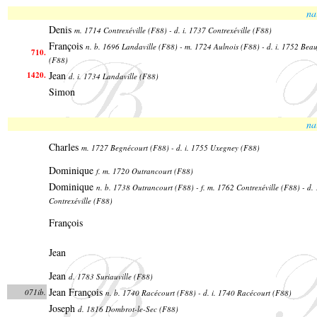
na
Denis
m. 1714 Contrexéville (F88) - d. i. 1737 Contrexéville (F88)
François
n. b. 1696 Landaville (F88) - m. 1724 Aulnois (F88) - d. i. 1752 Bea
710.
(F88)
Jean
1420.
d. i. 1734 Landaville (F88)
Simon
na
Charles
m. 1727 Begnécourt (F88) - d. i. 1755 Uxegney (F88)
Dominique
f. m. 1720 Outrancourt (F88)
Dominique
n. b. 1738 Outrancourt (F88) - f. m. 1762 Contrexéville (F88) - d.
Contrexéville (F88)
François
Jean
Jean
d. 1783 Suriauville (F88)
Jean François
071ib.
n. b. 1740 Racécourt (F88) - d. i. 1740 Racécourt (F88)
Joseph
d. 1816 Dombrot-le-Sec (F88)