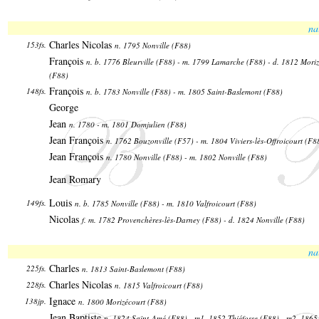
na
Charles Nicolas
153fs.
n. 1795 Nonville (F88)
François
n. b. 1776 Bleurville (F88) - m. 1799 Lamarche (F88) - d. 1812 Mori
(F88)
François
148fs.
n. b. 1783 Nonville (F88) - m. 1805 Saint-Baslemont (F88)
George
Jean
n. 1780 - m. 1801 Domjulien (F88)
Jean François
n. 1762 Bouzonville (F57) - m. 1804 Viviers-lès-Offroicourt (F8
Jean François
n. 1780 Nonville (F88) - m. 1802 Nonville (F88)
Jean Romary
Louis
149fs.
n. b. 1785 Nonville (F88) - m. 1810 Valfroicourt (F88)
Nicolas
f. m. 1782 Provenchères-lès-Darney (F88) - d. 1824 Nonville (F88)
na
Charles
225fs.
n. 1813 Saint-Baslemont (F88)
Charles Nicolas
228fs.
n. 1815 Valfroicourt (F88)
Ignace
138jp.
n. 1800 Morizécourt (F88)
Jean Baptiste
n. 1824 Saint-Amé (F88) - m1. 1852 Thiéfosse (F88) - m2. 1865 