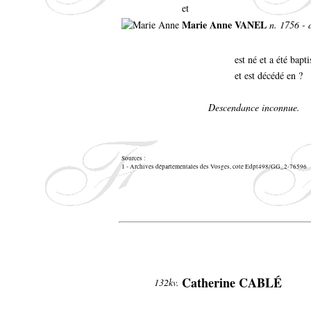
et
Marie Anne VANEL
n. 1756 - 
est né et a été bapt
et est décédé en ?
Descendance inconnue.
Sources :
1 - Archives départementales des Vosges, cote Edpt498/GG_2-76596
Catherine CABLÉ
132kv.