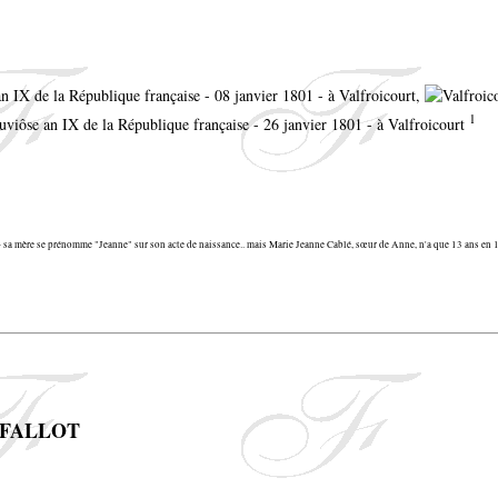
an IX de la République française - 08 janvier 1801 - à Valfroicourt,
1
luviôse an IX de la République française - 26 janvier 1801 - à Valfroicourt
a mère se prénomme "Jeanne" sur son acte de naissance.. mais Marie Jeanne Cablé, sœur de Anne, n'a que 13 ans en 1
is FALLOT