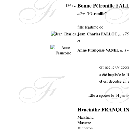
Bonne Pétronille FA
136kv.
Pétronille
alias
"
"
fille légitime de
Jean Charles FALLOT
n. 175
et
Anne
Françoise
VANEL
n. 17
est née le 09 déc
a été baptisée le
et est décédée en 
Elle a épousé le 14 janv
Hyacinthe FRANQUI
Marchand
Mœuvre
Vigneron