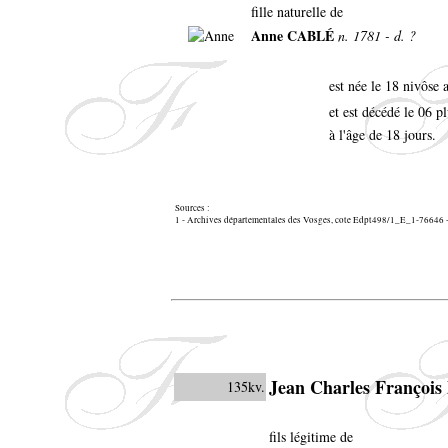
fille naturelle de
Anne CABLÉ
n. 1781 - d. ?
est née le 18 nivôse 
et est décédé le 06 p
à l'âge de 18 jours.
Sources :
1 - Archives départementales des Vosges, cote Edpt498/1_E_1-76646 - s
Jean Charles Franço
135kv.
fils légitime de