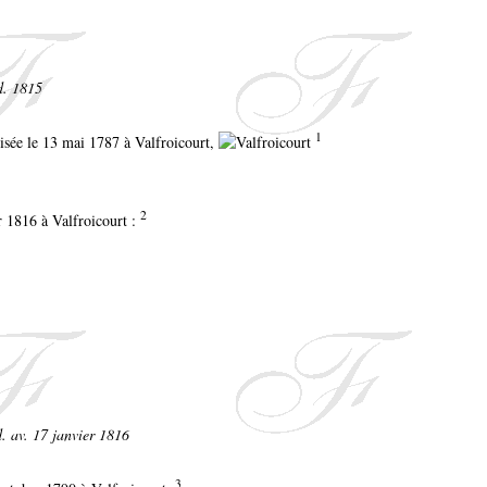
d. 1815
1
ptisée le 13 mai 1787 à Valfroicourt,
2
r 1816 à Valfroicourt :
d. av. 17 janvier 1816
3