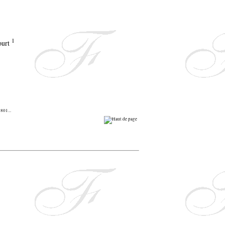
1
801...