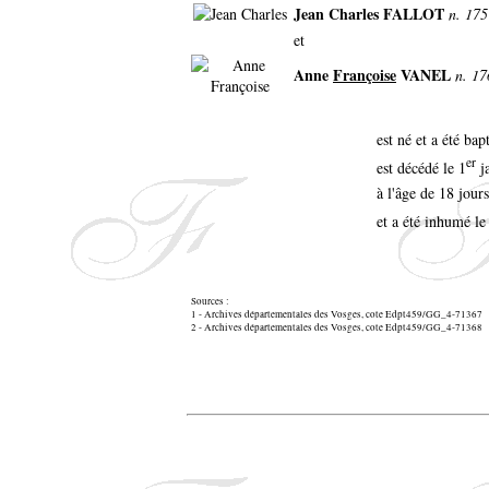
Jean Charles FALLOT
n. 175
et
Anne
Françoise
VANEL
n. 17
est né et a été b
er
est décédé le 1
j
à l'âge de 18 jours
et a été inhumé l
Sources :
1 - Archives départementales des Vosges, cote Edpt459/GG_4-71367
2 - Archives départementales des Vosges, cote Edpt459/GG_4-71368