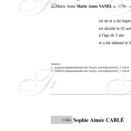
Marie Anne VANEL
n. 1756 - 
est né et a été bapt
est décédé le 02 ao
à l'âge de 3 ans
et a été inhumé le 
Sources :
1 - Archives départementales des Vosges, cote Edpt498/GG_7-76636
2 - Archives départementales des Vosges, cote Edpt498/GG_7-76638
Sophie Aimée CABLÉ
134kv.