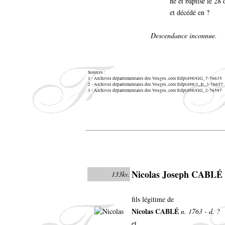
né et baptisé le 28
et décédé en ?
Descendance inconnue.
Sources :
1 - Archives départementales des Vosges, cote Edpt498/GG_7-76635
2 - Archives départementales des Vosges, cote Edpt498/1_E_3-76657
3 - Archives départementales des Vosges, cote Edpt498/GG_2-76597
Nicolas Joseph CABLÉ
133kv.
fils légitime de
Nicolas CABLÉ
n. 1763 - d. ?
et