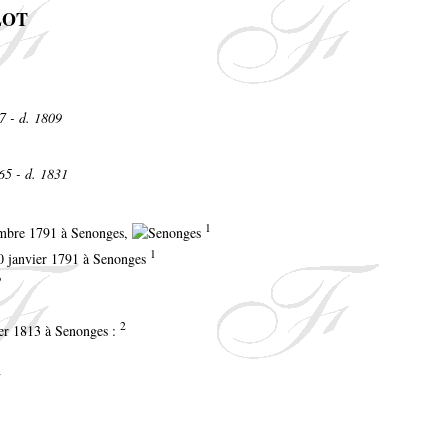
LLOT
7 - d. 1809
65 - d. 1831
1
embre 1791 à Senonges,
1
 10 janvier 1791 à Senonges
?
2
ier 1813 à Senonges :
N