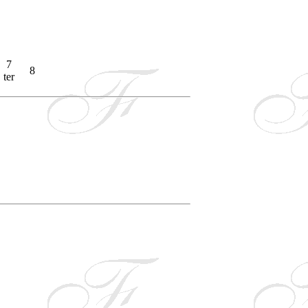
7
8
ter