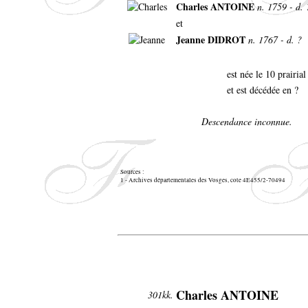
Charles ANTOINE
n. 1759 - d. 
et
Jeanne DIDROT
n. 1767 - d. ?
est née le 10 prairi
et est décédée en ?
Descendance inconnue.
Sources :
1 - Archives départementales des Vosges, cote 4E455/2-70494
Charles ANTOINE
301kk.