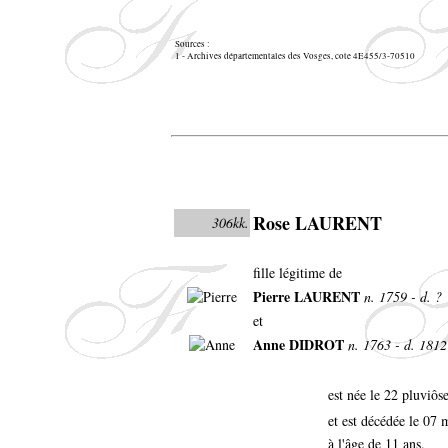
Sources :
1 - Archives départementales des Vosges, cote 4E455/3-70510
Rose LAURENT
306kk.
fille légitime de
Pierre LAURENT
n. 1759 - d. ?
et
Anne DIDROT
n. 1763 - d. 1812
est née le 22 pluviôs
et est décédée le 07
à l'âge de 11 ans.