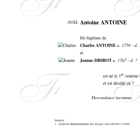
Antoine ANTOINE
303kk.
fils légitime de
Charles ANTOINE
n. 1759 - d. 
et
Jeanne DIDROT
n. 1767 - d. ?
er
est né le 1
ventôse a
et est décédé en ?
Descendance inconnue.
Sources :
1 - Archives départementales des Vosges, cote 4E455/2-70504