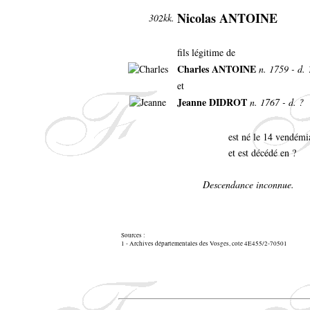
Nicolas ANTOINE
302kk.
fils légitime de
Charles ANTOINE
n. 1759 - d. 
et
Jeanne DIDROT
n. 1767 - d. ?
est né le 14 vendémi
et est décédé en ?
Descendance inconnue.
Sources :
1 - Archives départementales des Vosges, cote 4E455/2-70501