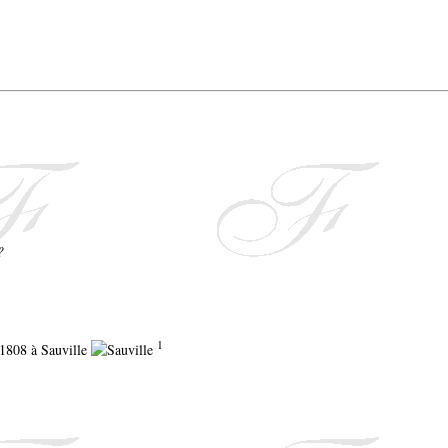
?
1
r 1808 à Sauville