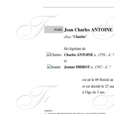
Jean Charles ANTOINE
304kk.
Charles
alias
"
"
fils légitime de
Charles ANTOINE
n. 1759 - d. ?
et
Jeanne DIDROT
n. 1767 - d. ?
est né le 09 floréal a
et est décédé le 27 m
à l'âge de 3 ans.
Sources :
1 - Archives départementales des Vosges, cote 4E455/3-70507