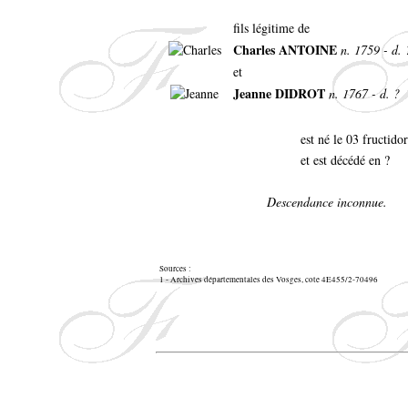
fils légitime de
Charles ANTOINE
n. 1759 - d. 
et
Jeanne DIDROT
n. 1767 - d. ?
est né le 03 fructid
et est décédé en ?
Descendance inconnue.
Sources :
1 - Archives départementales des Vosges, cote 4E455/2-70496