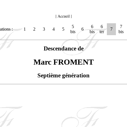
|
Accueil
|
5
6
6
7
tions :
1
2
3
4
5
6
7
bis
bis
ter
bis
Descendance de
Marc FROMENT
Septième génération