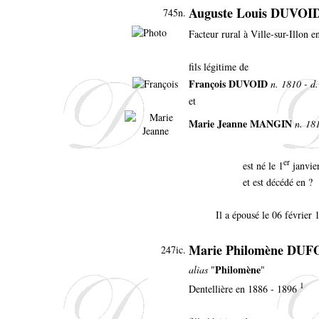
Auguste Louis DUVOI
745n.
Facteur rural à Ville-sur-Illon 
fils légitime de
François DUVOID
n. 1810 - d.
et
Marie Jeanne MANGIN
n. 181
er
est né le 1
janvie
et est décédé en ?
Il a épousé le 06 février
Marie Philomène DU
247ic.
Philomène
alias
"
"
1
Dentellière en 1886 - 1896