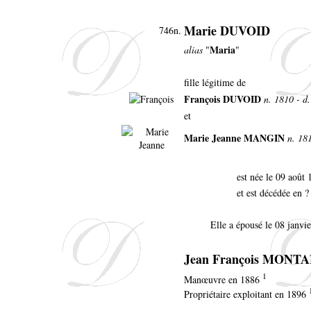
Marie DUVOID
746n.
Maria
alias
"
"
fille légitime de
François DUVOID
n. 1810 - d.
et
Marie Jeanne MANGIN
n. 181
est née le 09 août
et est décédée en ?
Elle a épousé le 08 janvi
Jean François MONT
1
Manœuvre en 1886
Propriétaire exploitant en 1896