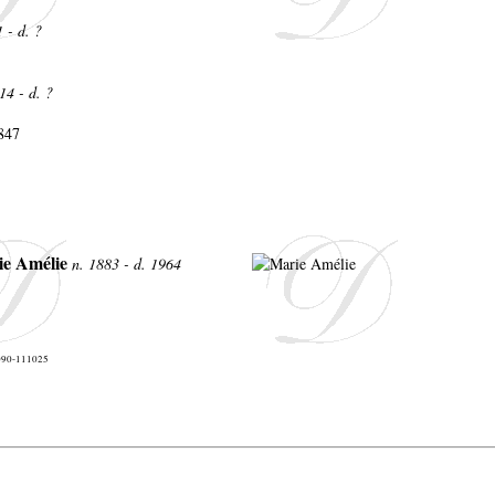
 - d. ?
14 - d. ?
1847
e Amélie
n. 1883 - d. 1964
1090-111025