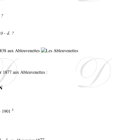
 ?
0 - d. ?
 1838 aux Ableuvenettes
er 1877 aux Ableuvenettes :
N
1
 - 1901
? - d. av .16 janvier 1877