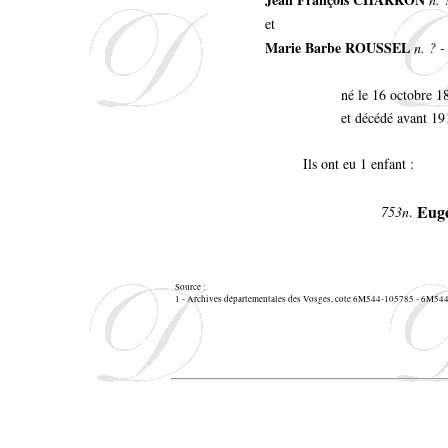
et
Marie Barbe ROUSSEL
n. ? -
né le 16 octobre 1
et décédé avant 19
Ils ont eu 1 enfant :
Eug
753n
.
Source :
1 - Archives départementales des Vosges, cote 6M544-105785 - 6M5