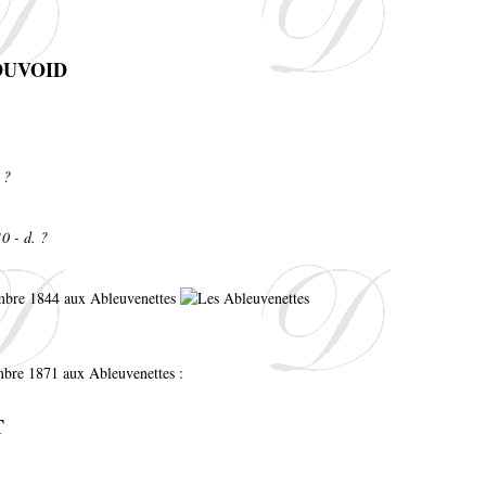
 DUVOID
 ?
0 - d. ?
embre 1844 aux Ableuvenettes
mbre 1871 aux Ableuvenettes :
T