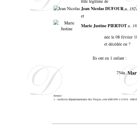
fille légitime de
Jean Nicolas DUFOUR
n. 1821
et
Marie Justine PIERTOT
n. 18
née le 08 février 
et décédée en ?
Ils ont eu 1 enfant :
Mari
754n.
Source :
1 - Archives départementales des Vosges, cote 6M1090-111024 - 6M