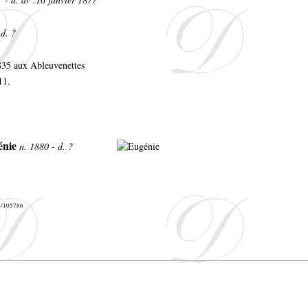
 d. ?
835 aux Ableuvenettes
11.
énie
n. 1880 - d. ?
44/105786