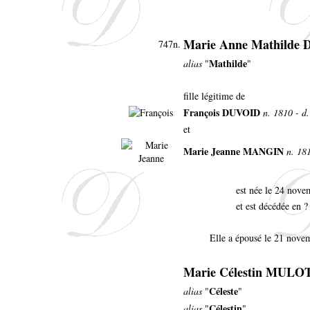
Marie Anne Mathilde
747n.
Mathilde
alias
"
"
fille légitime de
François DUVOID
n. 1810 - d.
et
Marie Jeanne MANGIN
n. 181
est née le 24 nov
et est décédée en ?
Elle a épousé le 21 nove
Marie Célestin MULO
Céleste
alias
"
"
Célestin
alias
"
"