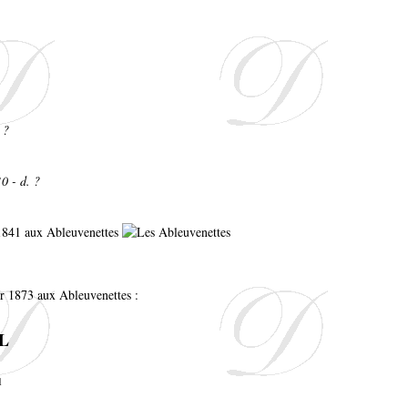
 ?
0 - d. ?
 1841 aux Ableuvenettes
er 1873 aux Ableuvenettes :
AL
1