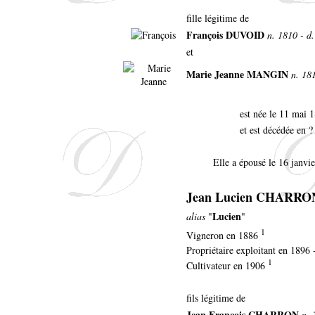
fille légitime de
François DUVOID
n. 1810 - d.
et
Marie Jeanne MANGIN
n. 181
est née le 11 mai
et est décédée en ?
Elle a épousé le 16 janvi
Jean Lucien CHARRO
Lucien
alias
"
"
1
Vigneron en 1886
Propriétaire exploitant en 1896
1
Cultivateur en 1906
fils légitime de
Jean François CHARRON
n. 