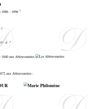
D
1
en 1886 - 1896
 ?
0 - d. ?
r 1840 aux Ableuvenettes
 1872 aux Ableuvenettes :
FOUR