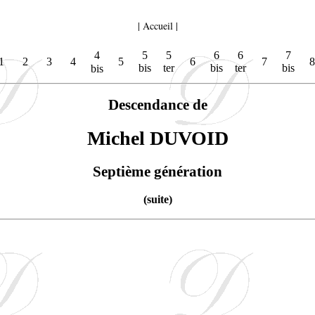
|
Accueil
|
4
5
5
6
6
7
1
2
3
4
5
6
7
8
bis
ter
bis
ter
bis
bis
Descendance de
Michel DUVOID
Septième génération
(suite)