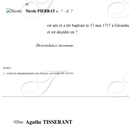
et
Nicole PIERRAT
n. ? - d. ?
est née et a été baptisée le 17 mai 1717 à Gérard
et est décédée en ?
Descendance inconnue.
Source :
1 - Archives départementales des Vosges, cote Edpt199-103701
Agathe TISSERANT
026ac.