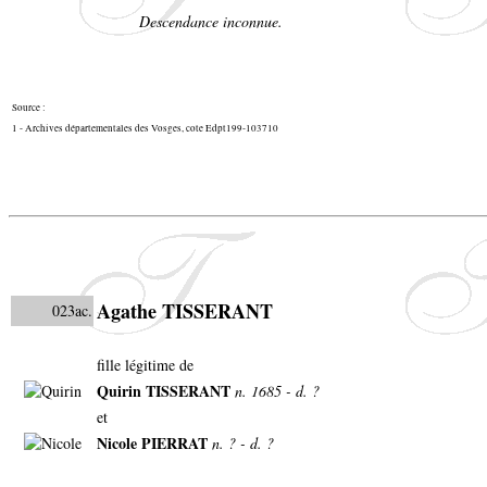
Descendance inconnue.
Source :
1 - Archives départementales des Vosges, cote Edpt199-103710
Agathe TISSERANT
023ac.
fille légitime de
Quirin TISSERANT
n. 1685 - d. ?
et
Nicole PIERRAT
n. ? - d. ?