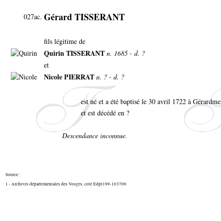
Gérard TISSERANT
027ac.
fils légitime de
Quirin TISSERANT
n. 1685 - d. ?
et
Nicole PIERRAT
n. ? - d. ?
est né et a été baptisé le 30 avril 1722 à Gérardme
et est décédé en ?
Descendance inconnue.
Source :
1 - Archives départementales des Vosges, cote Edpt199-103709