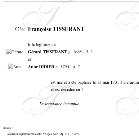
Françoise TISSERANT
028ac.
fille légitime de
Gérard TISSERANT
n. 1688 - d. ?
et
Anne DIDIER
n. 1700 - d. ?
est née et a été baptisée le 13 mai 1731 à Gérard
et est décédée en ?
Descendance inconnue.
Source :
1 - Archives départementales des Vosges, cote Edpt199-103722