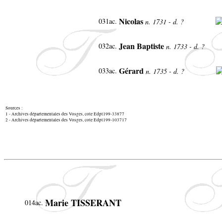
Nicolas
031ac
.
n. 1731 - d. ?
Jean Baptiste
032ac
.
n. 1733 - d. ?
Gérard
033ac
.
n. 1735 - d. ?
Sources :
1 - Archives départementales des Vosges, cote Edpt199-33877
2 - Archives départementales des Vosges, cote Edpt199-103717
Marie TISSERANT
014ac.