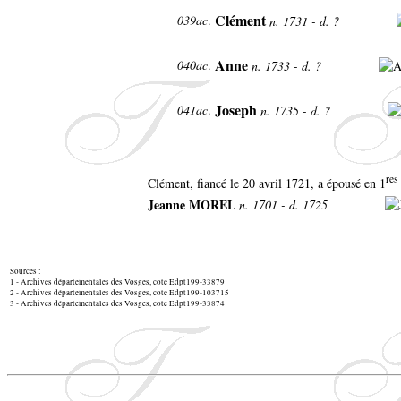
Clément
039ac
.
n. 1731 - d. ?
Anne
040ac
.
n. 1733 - d. ?
Joseph
041ac
.
n. 1735 - d. ?
res
Clément, fiancé le 20 avril 1721, a épousé en 1
Jeanne MOREL
n. 1701 - d. 1725
Sources :
1 - Archives départementales des Vosges, cote Edpt199-33879
2 - Archives départementales des Vosges, cote Edpt199-103715
3 - Archives départementales des Vosges, cote Edpt199-33874