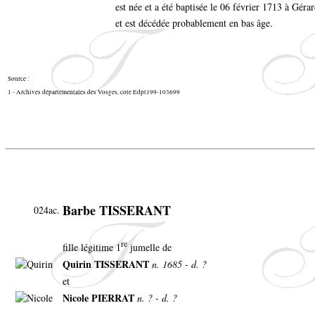
est née et a été baptisée le 06 février 1713 à Gér
et est décédée probablement en bas âge.
Source :
1 - Archives départementales des Vosges, cote Edpt199-103699
Barbe TISSERANT
024ac.
re
fille légitime 1
jumelle de
Quirin TISSERANT
n. 1685 - d. ?
et
Nicole PIERRAT
n. ? - d. ?