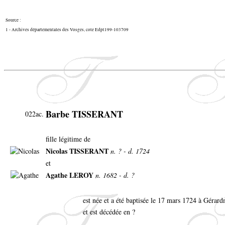
Source :
1 - Archives départementales des Vosges, cote Edpt199-103709
Barbe TISSERANT
022ac.
fille légitime de
Nicolas TISSERANT
n. ? - d. 1724
et
Agathe LEROY
n. 1682 - d. ?
est née et a été baptisée le 17 mars 1724 à Gérar
et est décédée en ?