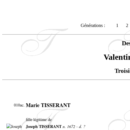
Générations :
1
2
De
Valent
Trois
Marie TISSERANT
010ac.
fille légitime de
Joseph TISSERANT
n. 1672 - d. ?