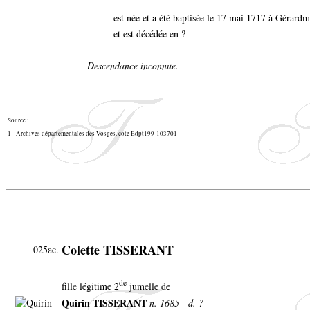
est née et a été baptisée le 17 mai 1717 à Gérard
et est décédée en ?
Descendance inconnue.
Source :
1 - Archives départementales des Vosges, cote Edpt199-103701
Colette TISSERANT
025ac.
de
fille légitime 2
jumelle de
Quirin TISSERANT
n. 1685 - d. ?