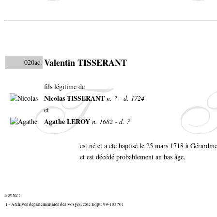
Valentin TISSERANT
020ac.
fils légitime de
Nicolas TISSERANT
n. ? - d. 1724
et
Agathe LEROY
n. 1682 - d. ?
est né et a été baptisé le 25 mars 1718 à Gérardm
et est décédé probablement an bas âge.
Source :
1 - Archives départementales des Vosges, cote Edpt199-103701