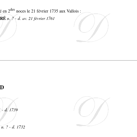
des
é en 2
noces le 21 février 1735 aux Vallois :
ERÉ
n. ? - d. av. 21 février 1761
ID
 - d. 1739
n. ? - d. 1732