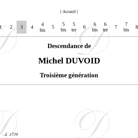
|
Accueil
|
4
5
5
6
6
7
1
2
3
4
5
6
7
8
bis
ter
bis
ter
bis
bis
Descendance de
Michel DUVOID
Troisième génération
 - d. 1739