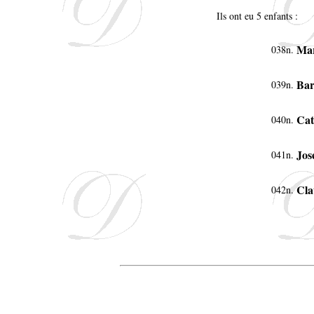
Ils ont eu 5 enfants :
Mar
038n.
Bar
039n.
Cat
040n.
Jos
041n.
Cla
042n.