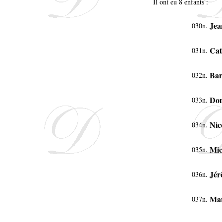
Il ont eu 8 enfants :
Jea
030n.
Cat
031n.
Bar
032n.
Dom
033n.
Nic
034n.
Mic
035n.
Jér
036n.
Mar
037n.