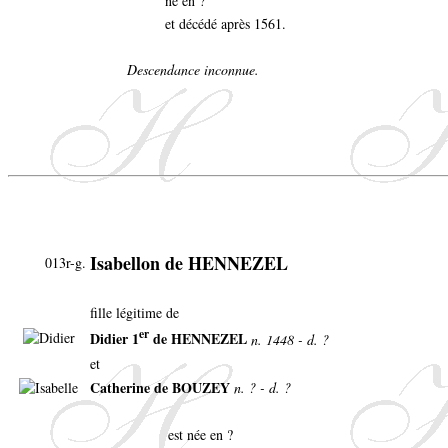
né en ?
et décédé après 1561.
Descendance inconnue.
Isabellon de HENNEZEL
013r-g.
fille légitime de
er
Didier 1
de HENNEZEL
n. 1448 - d. ?
et
Catherine de BOUZEY
n. ? - d. ?
est née en ?