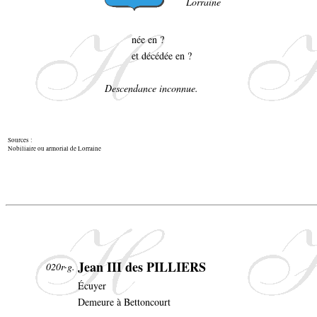
Lorraine
née en ?
et décédée en ?
Descendance inconnue.
Sources :
Nobiliaire ou armorial de Lorraine
Jean III des PILLIERS
020r-g.
Écuyer
Demeure à Bettoncourt