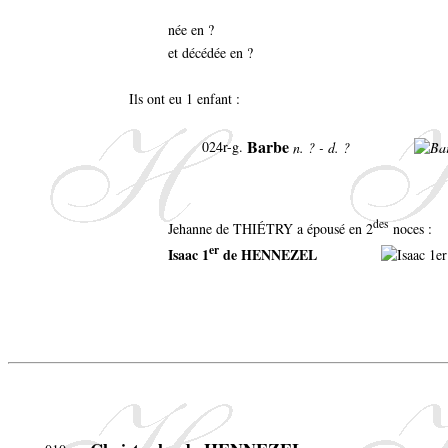
née en ?
et décédée en ?
Ils ont eu 1 enfant :
Barbe
024r-g.
n. ? - d. ?
des
Jehanne de THIÉTRY a épousé en 2
noces :
er
Isaac 1
de HENNEZEL