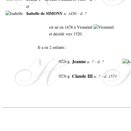
et
Isabelle de SIMONY
n. 1450 - d. ?
est né en 1478 à Vioménil
et décédé vers 1520.
Il a eu 2 enfants :
Jeanne
022r-g.
n. ? - d. ?
Claude III
023r-g.
n. ? - d. 1573