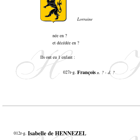
Lorraine
née en ?
et décédée en ?
Ils ont eu 1 enfant :
François
027r-g.
n. ? - d. ?
Isabelle de HENNEZEL
012r-g.