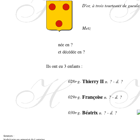
D'or, à trois tourteaux de gueules
Metz
née en ?
et décédée en ?
Ils ont eu 3 enfants :
Thierry II
028r-g
.
n. ? - d. ?
Françoise
029r-g
.
n. ? - d. ?
Béatrix
030r-g
.
n. ? - d. ?
Sources :
Nobiliaire ou armorial de Lorraine