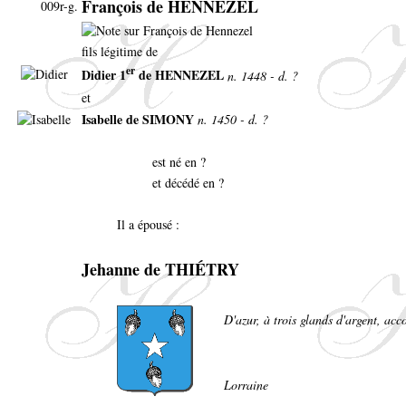
François de HENNEZEL
009r-g.
fils légitime de
er
Didier 1
de HENNEZEL
n. 1448 - d. ?
et
Isabelle de SIMONY
n. 1450 - d. ?
est né en ?
et décédé en ?
Il a épousé :
Jehanne de THIÉTRY
D'azur, à trois glands d'argent, a
Lorraine