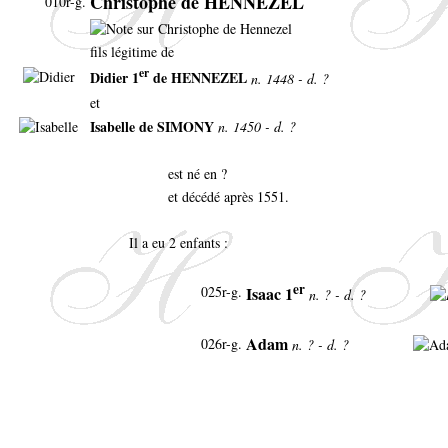
Christophe de HENNEZEL
010r-g.
fils légitime de
er
Didier 1
de HENNEZEL
n. 1448 - d. ?
et
Isabelle de SIMONY
n. 1450 - d. ?
est né en ?
et décédé après 1551.
Il a eu 2 enfants :
er
025r-g.
Isaac 1
n. ? - d. ?
Adam
026r-g.
n. ? - d. ?