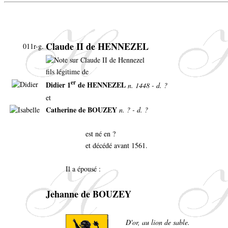
Claude II de HENNEZEL
011r-g.
fils légitime de
er
Didier 1
de HENNEZEL
n. 1448 - d. ?
et
Catherine de BOUZEY
n. ? - d. ?
est né en ?
et décédé avant 1561.
Il a épousé :
Jehanne de BOUZEY
D'or, au lion de sable.