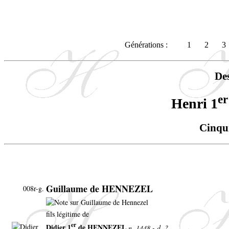
Générations :
1
2
3
De
er
Henri 1
Cinqu
Guillaume de HENNEZEL
008r-g.
fils légitime de
er
Didier 1
de HENNEZEL
n. 1448 - d. ?