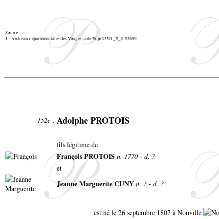
Source :
1 - Archives départementales des Vosges, cote Edpt335/1_E_2-53659
Adolphe PROTOIS
152e-.
fils légitime de
François PROTOIS
n. 1770 - d. ?
et
Jeanne Marguerite CUNY
n. ? - d. ?
est né le 26 septembre 1807 à Nonville