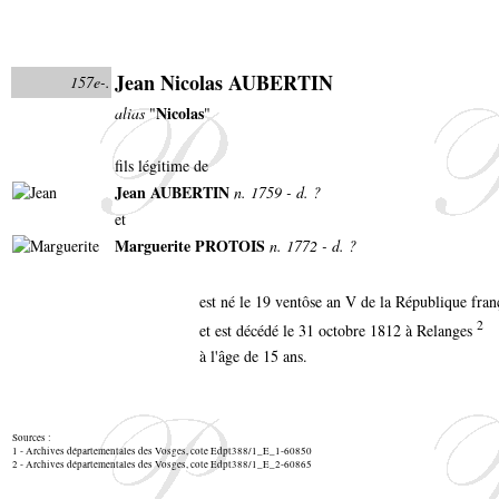
Jean Nicolas AUBERTIN
157e-.
Nicolas
alias
"
"
fils légitime de
Jean AUBERTIN
n. 1759 - d. ?
et
Marguerite PROTOIS
n. 1772 - d. ?
est né le 19 ventôse an V de la République fra
2
et est décédé le 31 octobre 1812 à Relanges
à l'âge de 15 ans.
Sources :
1 - Archives départementales des Vosges, cote Edpt388/1_E_1-60850
2 - Archives départementales des Vosges, cote Edpt388/1_E_2-60865