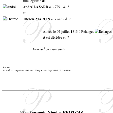
fille légitime de
André LAZARD
n. 1779 - d. ?
et
Thérèse MARLIN
n. 1781 - d. ?
est née le 07 juillet 1813 à Relanges
et est décédée en ?
Descendance inconnue.
Sources :
1 - Archives départementales des Vosges, cote Edpt388/1_E_3-60866
François Nicolas PROTOIS
148e-.