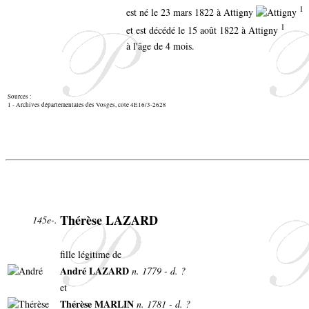
1
est né le 23 mars 1822 à Attigny
1
et est décédé le 15 août 1822 à Attigny
à l'âge de 4 mois.
Sources :
1 - Archives départementales des Vosges, cote 4E16/3-2628
Thérèse LAZARD
145e-.
fille légitime de
André LAZARD
n. 1779 - d. ?
et
Thérèse MARLIN
n. 1781 - d. ?