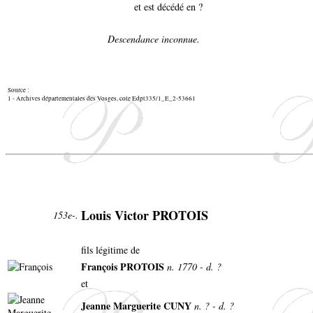
et est décédé en ?
Descendance inconnue.
Source :
1 - Archives départementales des Vosges, cote Edpt335/1_E_2-53661
Louis Victor PROTOIS
153e-.
fils légitime de
François PROTOIS
n. 1770 - d. ?
et
Jeanne Marguerite CUNY
n. ? - d. ?