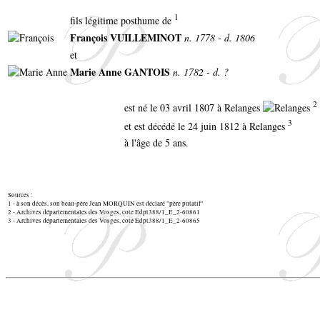
1
fils légitime posthume de
François VUILLEMINOT
n. 1778 - d. 1806
et
Marie Anne GANTOIS
n. 1782 - d. ?
2
est né le 03 avril 1807 à Relanges
3
et est décédé le 24 juin 1812 à Relanges
à l'âge de 5 ans.
Sources :
1 - à son décès, son beau-père Jean MORQUIN est déclaré "père putatif"
2 - Archives départementales des Vosges, cote Edpt388/1_E_2-60861
3 - Archives départementales des Vosges, cote Edpt388/1_E_2-60865