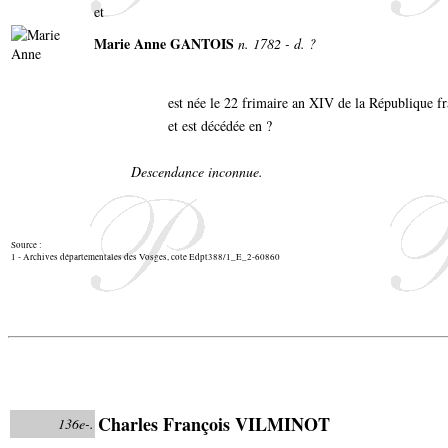
et
Marie Anne GANTOIS
n. 1782 - d. ?
est née le 22 frimaire an XIV de la République fr
et est décédée en ?
Descendance inconnue.
Source :
1 - Archives départementales des Vosges, cote Edpt388/1_E_2-60860
Charles François VILMINOT
136e-.