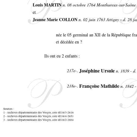
Louis MARTIN
n. 08 octobre 1764 Monthureux-sur-Saône 
et
Jeanne Marie COLLON
n. 02 juin 1763 Attigny - d. 28 j
née le 05 germinal an XII de la République fr
et décédée en ?
Ils ont eu 2 enfants :
Joséphine Ursule
217e-
.
n. 1839 - d
Françoise Mathilde
218e-
.
n. 1842 -
Sources :
1 - Archives départementales des Vosges, cote 4E16/3-2616
2 - Archives départementales des Vosges, cote 4E16/4-2651
3 - Archives départementales des Vosges, cote 4E16/2-2604