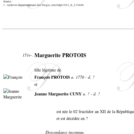
Source :
1 - Archives départementales des Vosges, cote Edpt335/1_E_2-53658
Marguerite PROTOIS
151e-.
fille légitime de
François PROTOIS
n. 1770 - d. ?
et
Jeanne Marguerite CUNY
n. ? - d. ?
est née le 02 fructidor an XII de la Républiq
et est décédée en ?
Descendance inconnue.