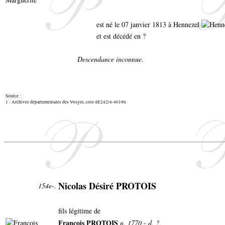
est né le 07 janvier 1813 à Hennezel
et est décédé en ?
Descendance inconnue.
Source :
1 - Archives départementales des Vosges, cote 4E242/4-40196
Nicolas Désiré PROTOIS
154e-.
fils légitime de
François PROTOIS
n. 1770 - d. ?