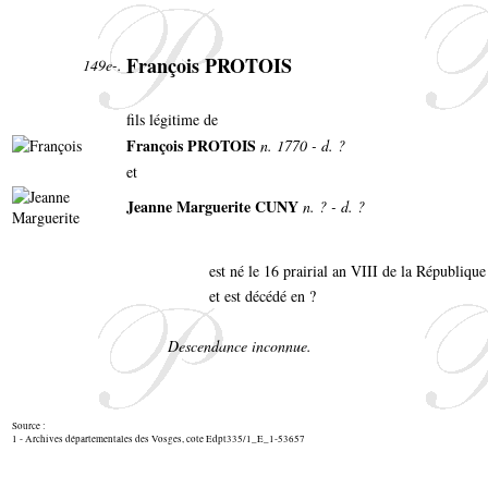
François PROTOIS
149e-.
fils légitime de
François PROTOIS
n. 1770 - d. ?
et
Jeanne Marguerite CUNY
n. ? - d. ?
est né le 16 prairial an VIII de la Républiqu
et est décédé en ?
Descendance inconnue.
Source :
1 - Archives départementales des Vosges, cote Edpt335/1_E_1-53657