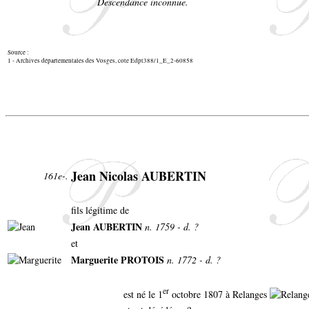
Descendance inconnue.
Source :
1 - Archives départementales des Vosges, cote Edpt388/1_E_2-60858
Jean Nicolas AUBERTIN
161e-.
fils légitime de
Jean AUBERTIN
n. 1759 - d. ?
et
Marguerite PROTOIS
n. 1772 - d. ?
er
est né le 1
octobre 1807 à Relanges