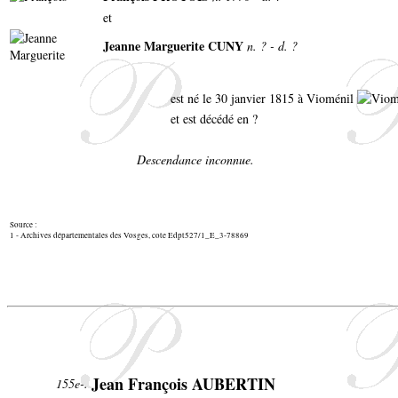
et
Jeanne Marguerite CUNY
n. ? - d. ?
est né le 30 janvier 1815 à Vioménil
et est décédé en ?
Descendance inconnue.
Source :
1 - Archives départementales des Vosges, cote Edpt527/1_E_3-78869
Jean François AUBERTIN
155e-.