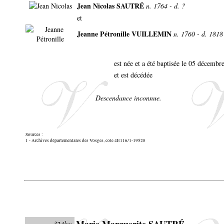
Jean Nicolas SAUTRÉ
n. 1764 - d. ?
et
Jeanne Pétronille VUILLEMIN
n. 1760 - d. 1818
est née et a été baptisée le 05 décemb
et est décédée
Descendance inconnue.
Sources :
1 - Archives départementales des Vosges, cote 4E116/1-19528
Marie Marguerite SAUTRÉ
324km.