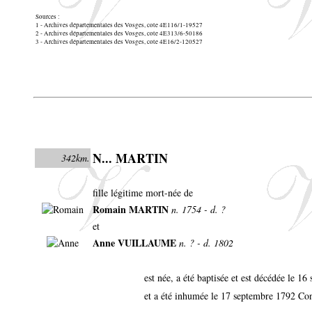
Sources :
1 - Archives départementales des Vosges, cote 4E116/1-19527
2 - Archives départementales des Vosges, cote 4E313/6-50186
3 - Archives départementales des Vosges, cote 4E16/2-120527
N... MARTIN
342km.
fille légitime mort-née de
Romain MARTIN
n. 1754 - d. ?
et
Anne VUILLAUME
n. ? - d. 1802
est née, a été baptisée et est décédée le 1
et a été inhumée le 17 septembre 1792 Con