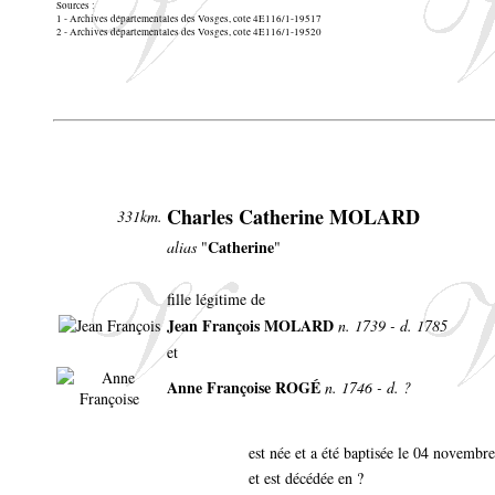
Sources :
1 - Archives départementales des Vosges, cote 4E116/1-19517
2 - Archives départementales des Vosges, cote 4E116/1-19520
Charles Catherine MOLARD
331km.
Catherine
alias
"
"
fille légitime de
Jean François MOLARD
n. 1739 - d. 1785
et
Anne Françoise ROGÉ
n. 1746 - d. ?
est née et a été baptisée le 04 novembr
et est décédée en ?