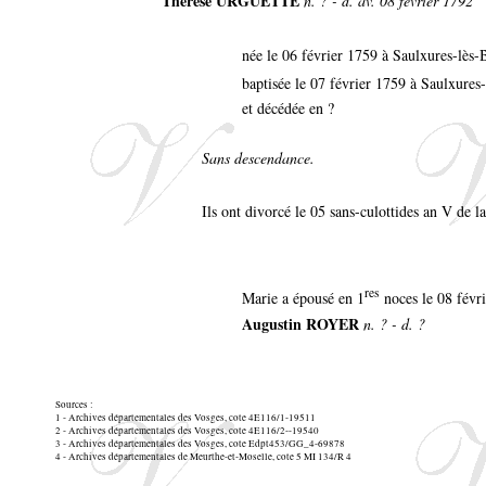
Thérèse URGUETTE
n. ? - d. av. 08 février 1792
née le 06 février 1759 à Saulxures-lès-
baptisée le 07 février 1759 à Saulxures
et décédée en ?
Sans descendance.
Ils ont divorcé le 05 sans-culottides an V de 
res
Marie a épousé en 1
noces le 08 févr
Augustin ROYER
n. ? - d. ?
Sources :
1 - Archives départementales des Vosges, cote 4E116/1-19511
2 - Archives départementales des Vosges, cote 4E116/2--19540
3 - Archives départementales des Vosges, cote Edpt453/GG_4-69878
4 - Archives départementales de Meurthe-et-Moselle, cote 5 MI 134/R 4