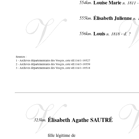
Louise Marie
554km
.
n. 1811 -
Élisabeth Julienne
555km
.
n. 
Louis
556km
.
n. 1818 - d. ?
Sources :
1 - Archives départementales des Vosges, cote 4E116/1-19527
2 - Archives départementales des Vosges, cote 4E116/3-19559
3 - Archives départementales des Vosges, cote 4E116/1-19518
Élisabeth Agathe SAUTRÉ
323km.
fille légitime de