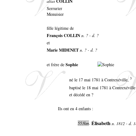
COLLIN
alias
Serrurier
Menuisier
fille légitime de
François COLLIN
n. ? - d. ?
et
Marie MIDENET
n. ? - d. ?
Sophie
et frère de
3
né le 17 mai 1781 à Contrexéville,
baptisé le 18 mai 1781 à Contrexévill
et décédé en ?
Ils ont eu 4 enfants :
Élisabeth
553km
.
n. 1812 - d. 