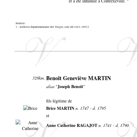
et a été inhumée à Contrexéville.
Sources :
1 - Archives départementales des Vosges, cote 4E116/1-19513
Benoît Geneviève MARTIN
328km.
Joseph Benoît
alias
"
"
fils légitime de
Brice MARTIN
n. 1747 - d. 1795
et
Anne Catherine RAGAJOT
n. 1741 - d. 1790