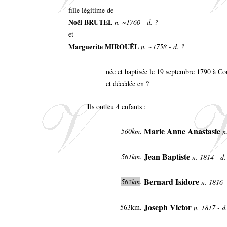
fille légitime de
Noël BRUTEL
n. ~1760 - d. ?
et
Marguerite MIROUËL
n. ~1758 - d. ?
née et baptisée le 19 septembre 1790 à Co
et décédée en ?
Ils ont eu 4 enfants :
Marie Anne Anastasie
560km
.
n
Jean Baptiste
561km
.
n. 1814 - d
Bernard Isidore
562km
.
n. 1816 
Joseph Victor
563km
.
n. 1817 - d