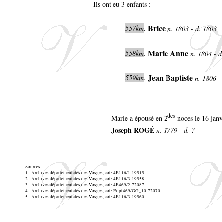
Ils ont eu 3 enfants :
Brice
557km
.
n. 1803 - d. 1803
Marie Anne
558km
.
n. 1804 - 
Jean Baptiste
559km
.
n. 1806 -
des
Marie a épousé en 2
noces le 16 jan
Joseph ROGÉ
n. 1779 - d. ?
Sources :
1 - Archives départementales des Vosges, cote 4E116/1-19515
2 - Archives départementales des Vosges, cote 4E116/3-19558
3 - Archives départementales des Vosges, cote 4E469/2-72087
4 - Archives départementales des Vosges, cote Edpt469/GG_10-72070
5 - Archives départementales des Vosges, cote 4E116/3-19560