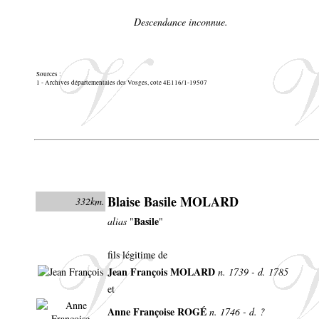
Descendance inconnue.
Sources :
1 - Archives départementales des Vosges, cote 4E116/1-19507
Blaise Basile MOLARD
332km.
Basile
alias
"
"
fils légitime de
Jean François MOLARD
n. 1739 - d. 1785
et
Anne Françoise ROGÉ
n. 1746 - d. ?