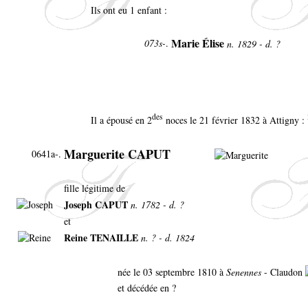
Ils ont eu 1 enfant :
Marie Élise
073s-
.
n. 1829 - d. ?
des
Il a épousé en 2
noces le 21 février 1832 à Attigny :
Marguerite CAPUT
0641a-.
fille légitime de
Joseph CAPUT
n. 1782 - d. ?
et
Reine TENAILLE
n. ? - d. 1824
née le 03 septembre 1810 à
Senennes
- Claudon
et décédée en ?