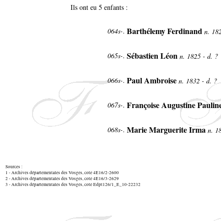
Ils ont eu 5 enfants :
Barthélemy Ferdinand
064s-
.
n. 18
Sébastien Léon
065s-
.
n. 1825 - d. ?
Paul Ambroise
066s-
.
n. 1832 - d. ?
Françoise Augustine Paulin
067s-
.
Marie Marguerite Irma
068s-
.
n. 1
Sources :
1 - Archives départementales des Vosges, cote 4E16/2-2600
2 - Archives départementales des Vosges, cote 4E16/3-2629
3 - Archives départementales des Vosges, cote Edpt126/1_E_10-22232