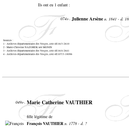
Ils ont eu 1 enfant :
Julienne Arsène
074s-
.
n. 1841 - d. 1
Sources :
1 - Archives départementales des Vosges, cote 4E16/3-2610
2 - Marie-Christine NAZOREK née MONIN
3 - Archives départementales des Vosges, cote 4E16/4-2641
4 - Archives départementales des Vosges, cote 4E107/3-18096
Marie Catherine VAUTHIER
049s-.
fille légitime de
François VAUTHIER
n. 1778 - d. ?