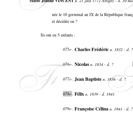
Marie Jeanne VINCENT
n. 21 juin 1772 Attigny - d. 10 ma
née le 10 germinal an IX de la République franç
et décédée en ?
Ils ont eu 5 enfants :
Charles Frédéric
075s-
.
n. 1832 - d. ?
Nicolas
076s-
.
n. 1834 - d. ?
Jean Baptiste
077s-
.
n. 1836 - d. ?
Félix
078s-
.
n. 1839 - d. 1841
Françoise Célina
079s-
.
n. 1841 - d. 