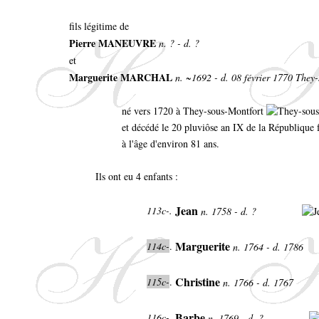
fils légitime de
Pierre MANEUVRE
n. ? - d. ?
et
Marguerite MARCHAL
n. ~1692 - d. 08 février 1770 They
né vers 1720 à They-sous-Montfort
et décédé le 20 pluviôse an IX de la République 
à l'âge d'environ 81 ans.
Ils ont eu 4 enfants :
Jean
113c-.
n. 1758 - d. ?
Marguerite
114c-
.
n. 1764 - d. 1786
Christine
115c-
.
n. 1766 - d. 1767
Barbe
116c-
.
n. 1769 - d. ?