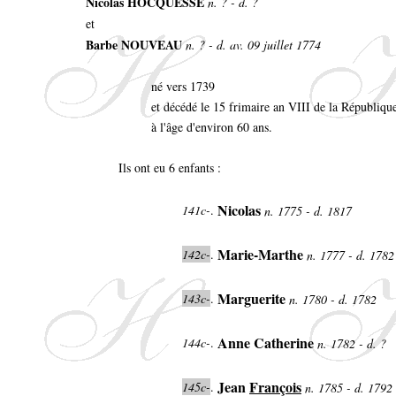
Nicolas HOCQUESSE
n. ? - d. ?
et
Barbe NOUVEAU
n. ? - d. av. 09 juillet 1774
né vers 1739
et décédé le 15 frimaire an VIII de la Républiq
à l'âge d'environ 60 ans.
Ils ont eu 6 enfants :
Nicolas
141c-
.
n. 1775 - d. 1817
Marie-Marthe
142c-
.
n. 1777 - d. 178
Marguerite
143c-
.
n. 1780 - d. 1782
Anne Catherine
144c-
.
n. 1782 - d. ?
Jean
François
145c-
.
n. 1785 - d. 1792