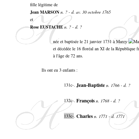
fille légitime de
Jean MARSON
n. ? - d. av. 30 octobre 1765
et
Rose EUSTACHE
n. ? - d. ?
née et baptisée le 21 janvier 1731 à Marey
et décédée le 16 floréal an XI de la République 
à l'âge de 72 ans.
Ils ont eu 3 enfants :
Jean-Baptiste
131c-.
n. 1766 - d. ?
François
132c-.
n. 1768 - d. ?
Charles
133c-
.
n. 1771 - d. 1771