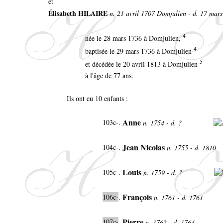
et
Élisabeth HILAIRE
n. 21 avril 1707 Domjulien - d. 17 mar
4
née le 28 mars 1736 à Domjulien,
4
baptisée le 29 mars 1736 à Domjulien
5
et décédée le 20 avril 1813 à Domjulien
à l'âge de 77 ans.
Ils ont eu 10 enfants :
Anne
103c-.
n. 1754 - d. ?
Jean Nicolas
104c-.
n. 1755 - d. 1810
Louis
105c-.
n. 1759 - d. ?
François
106c-
.
n. 1761 - d. 1761
Pierre
107c-
.
n. 1762 - d. 1764