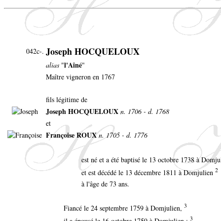
Joseph HOCQUELOUX
042c-.
l'Aîné
alias
"
"
Maître vigneron en 1767
fils légitime de
Joseph HOCQUELOUX
n. 1706 - d. 1768
et
Françoise ROUX
n. 1705 - d. 1776
est né et a été baptisé le 13 octobre 1738 à Domju
2
et est décédé le 13 décembre 1811 à Domjulien
à l'âge de 73 ans.
3
Fiancé le 24 septembre 1759 à Domjulien,
3
il a épousé le 16 octobre 1759 à Domjulien :