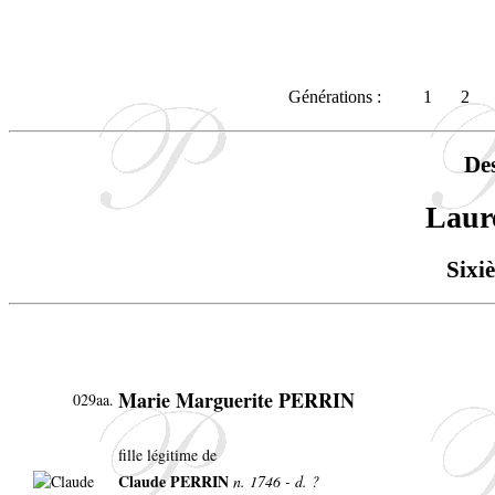
Générations :
1
2
De
Laur
Sixi
Marie Marguerite PERRIN
029aa.
fille légitime de
Claude PERRIN
n. 1746 - d. ?