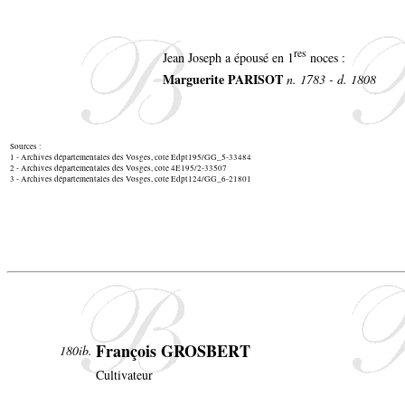
res
Jean Joseph a épousé en 1
noces :
Marguerite PARISOT
n. 1783 - d. 1808
Sources :
1 - Archives départementales des Vosges, cote Edpt195/GG_5-33484
2 - Archives départementales des Vosges, cote 4E195/2-33507
3 - Archives départementales des Vosges, cote Edpt124/GG_6-21801
François GROSBERT
180ib.
Cultivateur