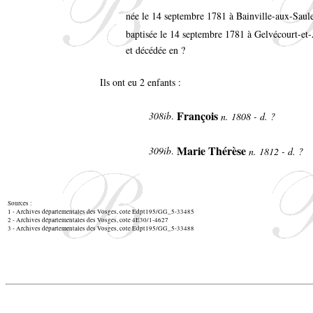
née le 14 septembre 1781 à Bainville-aux-Saul
baptisée le 14 septembre 1781 à Gelvécourt-e
et décédée en ?
Ils ont eu 2 enfants :
François
308ib
.
n. 1808 - d. ?
Marie Thérèse
309ib
.
n. 1812 - d. ?
Sources :
1 - Archives départementales des Vosges, cote Edpt195/GG_5-33485
2 - Archives départementales des Vosges, cote 4E30/1-4627
3 - Archives départementales des Vosges, cote Edpt195/GG_5-33488