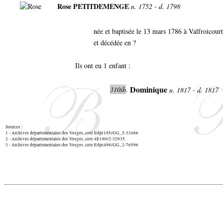
Rose PETITDEMENGE
n. 1752 - d. 1798
née et baptisée le 13 mars 1786 à Valfroicour
et décédée en ?
Ils ont eu 1 enfant :
Dominique
310ib
.
n. 1817 - d. 1817
Sources :
1 - Archives départementales des Vosges, cote Edpt195/GG_5-33486
2 - Archives départementales des Vosges, cote 4E190/2-32935
3 - Archives départementales des Vosges, cote Edpt498/GG_2-76596