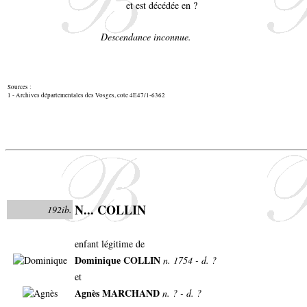
et est décédée en ?
Descendance inconnue.
Sources :
1 - Archives départementales des Vosges, cote 4E47/1-6362
N... COLLIN
192ib.
enfant légitime de
Dominique COLLIN
n. 1754 - d. ?
et
Agnès MARCHAND
n. ? - d. ?