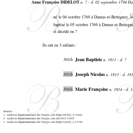
Anne Françoise DIDELOT
n. ? - d. 02 septembre 1794 D
né le 04 octobre 1769 à Damas-et-Bettegney,
baptisé le 05 octobre 1769 à Damas-et-Bettegn
et décédé en ?
Ils ont eu 3 enfants :
Jean Baptiste
302ib
.
n. 1811 - d. ?
Joseph Nicolas
303ib
.
n. 1813 - d. 18
Marie Françoise
304ib
.
n. 1814 - d. 
Sources :
1 - Archives départementales des Vosges, cote Edpt195/GG_5-33482
2 - Archives départementales des Vosges, cote 4E195/2-33507
3 - Archives départementales des Vosges, cote Edpt124/GG_5-21794