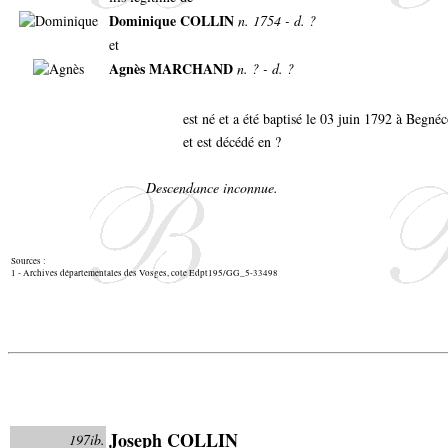
Dominique COLLIN
n. 1754 - d. ?
et
Agnès MARCHAND
n. ? - d. ?
est né et a été baptisé le 03 juin 1792 à Begné
et est décédé en ?
Descendance inconnue.
Sources :
1 - Archives départementales des Vosges, cote Edpt195/GG_5-33498
Joseph COLLIN
197ib.