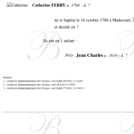
Catherine FERRY
n. 1760 - d. ?
né et baptisé le 16 octobre 1788 à Madecourt,
et décédé en ?
Ils ont eu 1 enfant :
Jean Charles
301jv
.
n. 1818 - d. ?
Sources :
1 - Archives départementales des Vosges, cote Edpt195/GG_5-33487
2 - Archives départementales des Vosges, cote 4E195/3-33508
3 - Archives départementales des Vosges, cote Edpt377/GG_13-59231