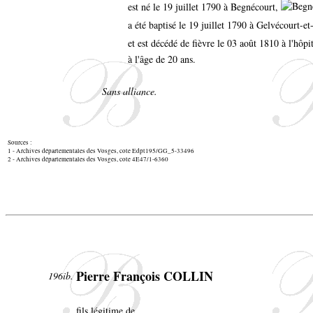
est né le 19 juillet 1790 à Begnécourt,
a été baptisé le 19 juillet 1790 à Gelvécourt-
et est décédé de fièvre le 03 août 1810 à l'hôp
à l'âge de 20 ans.
Sans alliance.
Sources :
1 - Archives départementales des Vosges, cote Edpt195/GG_5-33496
2 - Archives départementales des Vosges, cote 4E47/1-6360
Pierre François COLLIN
196ib.
fils légitime de