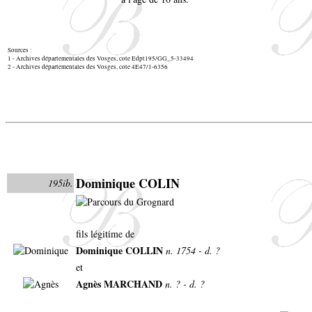
Sources :
1 - Archives départementales des Vosges, cote Edpt195/GG_5-33494
2 - Archives départementales des Vosges, cote 4E47/1-6356
Dominique COLIN
195ib.
fils légitime de
Dominique COLLIN
n. 1754 - d. ?
et
Agnès MARCHAND
n. ? - d. ?