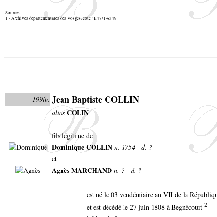
Sources :
1 - Archives départementales des Vosges, cote 4E47/1-6349
Jean Baptiste COLLIN
199ib.
COLIN
alias
fils légitime de
Dominique COLLIN
n. 1754 - d. ?
et
Agnès MARCHAND
n. ? - d. ?
est né le 03 vendémiaire an VII de la Républiq
2
et est décédé le 27 juin 1808 à Begnécourt