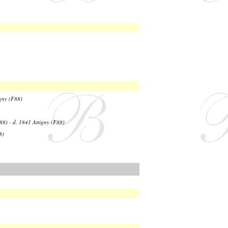
igny (F88)
88) - d. 1841 Attigny (F88)
8)