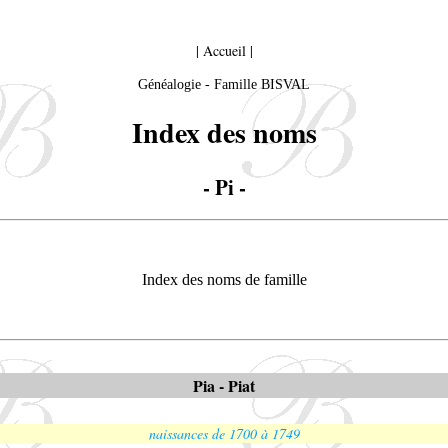
|
Accueil
|
Généalogie - Famille BISVAL
Index des noms
- Pi -
Index des noms de famille
Pia - Piat
naissances de 1700 à 1749