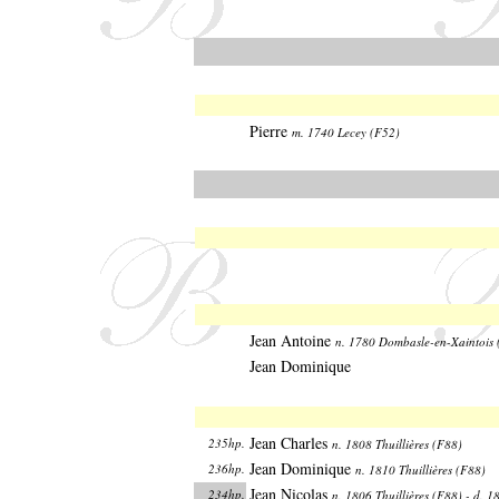
Pierre
m. 1740 Lecey (F52)
Jean Antoine
n. 1780 Dombasle-en-Xaintois (
Jean Dominique
Jean Charles
235hp.
n. 1808 Thuillières (F88)
Jean Dominique
236hp.
n. 1810 Thuillières (F88)
Jean Nicolas
234hp.
n. 1806 Thuillières (F88) - d. 1