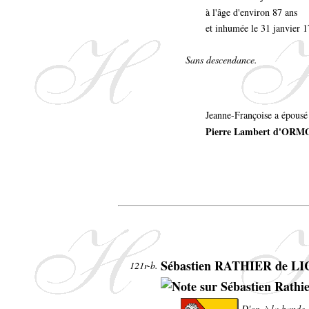
à l'âge d'environ 87 ans
et inhumée le 31 janvier 
Sans descendance.
Jeanne-Françoise a épousé
Pierre Lambert d'ORM
Sébastien RATHIER de 
121r-b.
D'or, à la bande 