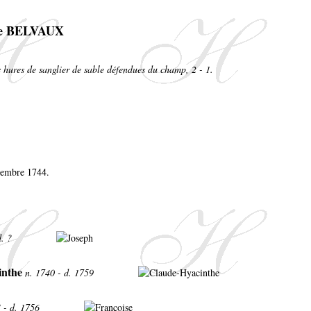
de BELVAUX
s hures de sanglier de sable défendues du champ, 2 - 1.
ptembre 1744.
d. ?
inthe
n. 1740 - d. 1759
? - d. 1756