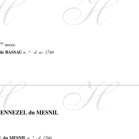
res
noces:
 de BASSAU
n. ? - d. av. 1740
e HENNEZEL du MESNIL
EL du MESNIL
n. ? - d. 1760