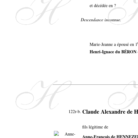
et décédée en ?
Descendance inconnue.
Marie-Jeanne a épousé en 1
Henri-Ignace du BÉRON
Claude Alexandre d
122r-b.
fils légitime de
Anne-François de HENNEZ