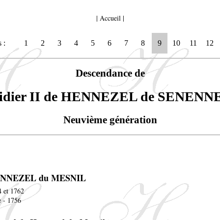
|
Accueil
|
 :
1
2
3
4
5
6
7
8
9
10
11
12
Descendance de
idier II de HENNEZEL de SENENN
Neuvième génération
ENNEZEL du MESNIL
4 et 1762
e - 1756