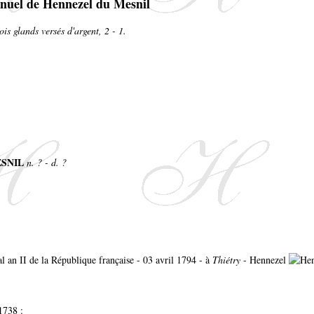
ois glands versés d'argent, 2 - 1.
ESNIL
n. ? - d. ?
al an II de la République française - 03 avril 1794 - à
Thiétry
- Hennezel
1738 :