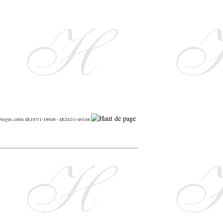
s Vosges, cotes 4E107/1-18048 - 4E242/1-40146