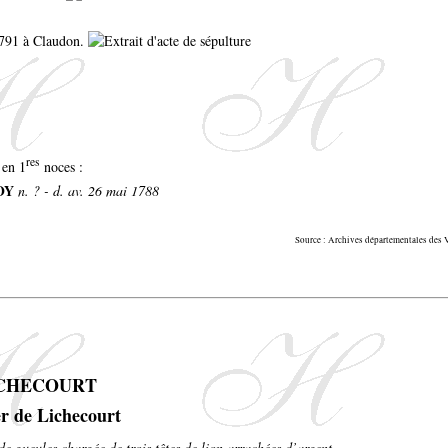
1791 à Claudon.
res
 en 1
noces :
OY
n. ? - d. av. 26 mai 1788
Source : Archives départementales de
LICHECOURT
de gueules chargée de trois têtes de lion arrachées d’argent.