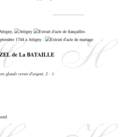
Attigny,
eptembre 1744 à Attigny :
EZEL de La BATAILLE
ois glands versés d'argent, 2 - 1.
ezel