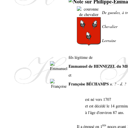
De gueules, à tr
Chevalier
Lorraine
fils légitime de
Emmanuel de HENNEZEL du M
et
Françoise BÉCHAMPS
n. ? - d. ?
est né vers 1707
et est décédé le 14 germin
à l'âge d'environ 87 ans.
res
Il a épousé en 1
noces avant 