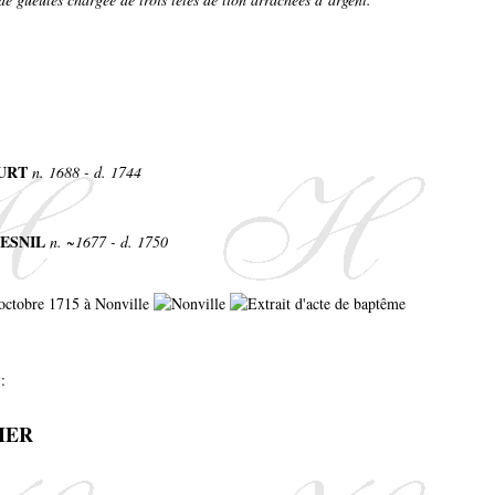
OURT
n. 1688 - d. 1744
MESNIL
n. ~1677 - d. 1750
4 octobre 1715 à Nonville
:
IER