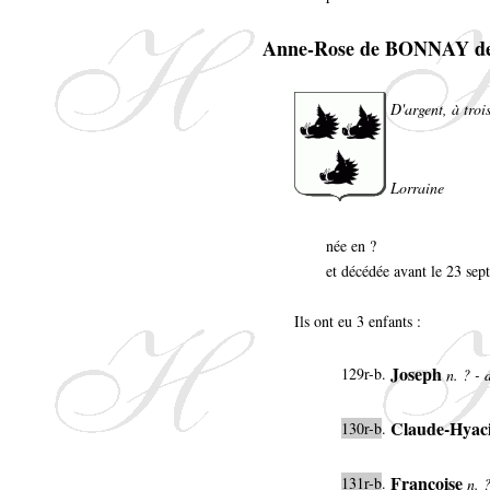
Anne-Rose de BONNAY 
D'argent, à troi
Lorraine
née en ?
et décédée avant le 23 se
Ils ont eu 3 enfants :
Joseph
129r-b.
n. ? - 
Claude-Hyac
130r-b
.
Françoise
131r-b
.
n. 