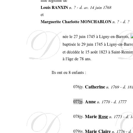
fille légitime de
Louis RANXIN
n. ? - d. av. 14 juin 1768
et
Marguerite Charlotte MONCHABLON
n. ? - d. ?
née le 27 juin 1745 à Ligny-en-Barrois,
baptisée le 29 juin 1745 à Ligny-en-Barr
et décédée le 15 août 1823 à Saint-Remi
à l'âge de 78 ans.
Ils ont eu 8 enfants :
Catherine
076jy
.
n. 1769 - d. 1
Anne
077jy
.
n. 1770 - d. 1777
Marie
Rose
078jy
.
n. 1773 - d. 
Marie Claire
079jy
.
n. 1776 - d.