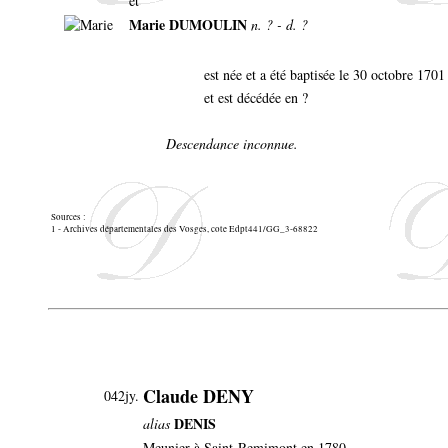
et
Marie DUMOULIN
n. ? - d. ?
est née et a été baptisée le 30 octobre 17
et est décédée en ?
Descendance inconnue.
Sources :
1 - Archives départementales des Vosges, cote Edpt441/GG_3-68822
Claude DENY
042jy.
DENIS
alias
Meunier à Saint-Remimont en 1780