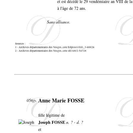
et est décédé le 29 vendémiaire an VIII de l
à l'âge de 72 ans.
Sans alliance.
Sources :
1 - Archives départementales des Vosges, cote Edpt441/GG_3-68826
2 - Archives départementales des Vosges, cote 4E348/2-54728
Anne Marie FOSSE
056jy.
fille légitime de
Joseph FOSSE
n. ? - d. ?
et