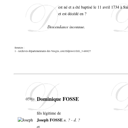
est né et a été baptisé le 11 avril 1734 à 
et est décédé en ?
Descendance inconnue.
Sources :
1 - Archives départementales des Vosges, cote Edpt441/GG_3-68827
Dominique FOSSE
059jy.
fils légitime de
Joseph FOSSE
n. ? - d. ?
et