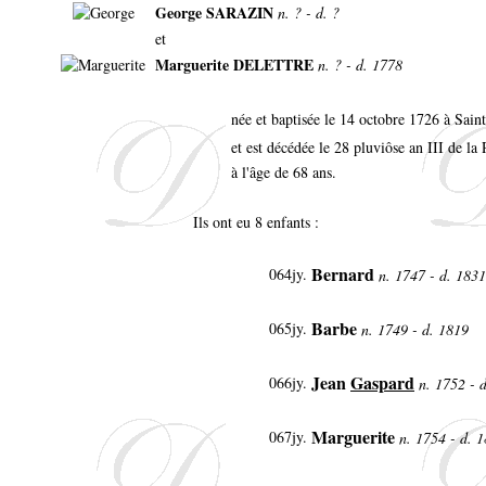
George SARAZIN
n. ? - d. ?
et
Marguerite DELETTRE
n. ? - d. 1778
née et baptisée le 14 octobre 1726 à Sa
et est décédée le 28 pluviôse an III de l
à l'âge de 68 ans.
Ils ont eu 8 enfants :
Bernard
064jy
.
n. 1747 - d. 183
Barbe
065jy
.
n. 1749 - d. 1819
Jean
Gaspard
066jy
.
n. 1752 - 
Marguerite
067jy
.
n. 1754 - d. 