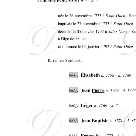
Catherine POIGNANT
n. ? - d. ?
née le 26 novembre 1733 à
Saint-Ouen
- Sai
baptisée le 27 novembre 1733 à
Saint-Ouen
-
décédée le 05 janvier 1792 à
Saint-Ouen
- Sa
à l'âge de 58 ans
et inhumée le 05 janvier 1792 à
Saint-Ouen
-
Ils ont eu 5 enfants :
Élisabeth
084jy
.
n. 1758 - d. 1769
Jean
Pierre
085jy
.
n. 1764 - d. 177
Léger
086jy
.
n. 1769 - d. ?
Jean Baptiste
087jy
.
n. 1774 - d. 1
François
088jy
.
n. 1777 - d. ?