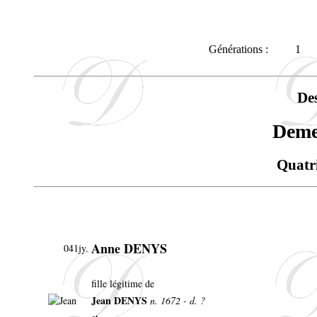
Générations :
1
De
Dem
Quatr
Anne DENYS
041jy.
fille légitime de
Jean DENYS
n. 1672 - d. ?