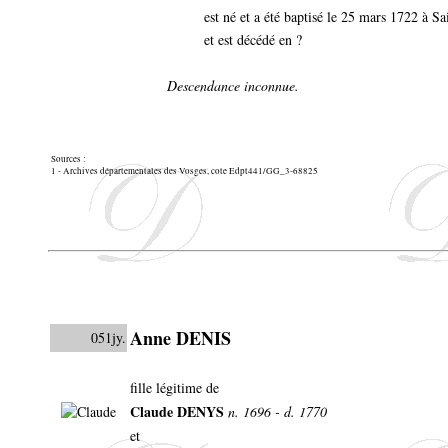
est né et a été baptisé le 25 mars 1722 à 
et est décédé en ?
Descendance inconnue.
Sources :
1 - Archives départementales des Vosges, cote Edpt441/GG_3-68825
Anne DENIS
051jy.
fille légitime de
Claude DENYS
n. 1696 - d. 1770
et