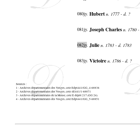
Hubert
080jy
.
n. 1777 - d. ?
Joseph Charles
081jy
.
n. 1780 
Julie
082jy
.
n. 1783 - d. 1783
Victoire
083jy
.
n. 1786 - d. ?
Sources :
1 - Archives départementales des Vosges, cote Edpt441/GG_4-68836
2 - Archives départementales des Vosges, cote 4E441/1-68871
3 - Archives départementales de la Meuse, cote E dépôt 217 (GG 24)
4 - Archives départementales des Vosges, cote Edpt441/GG_5-68851