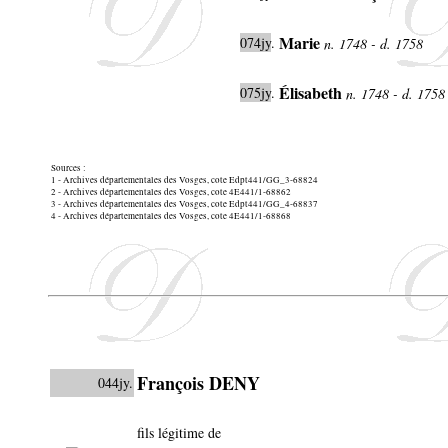
Marie
074jy
.
n. 1748 - d. 1758
Élisabeth
075jy
.
n. 1748 - d. 175
Sources :
1 - Archives départementales des Vosges, cote Edpt441/GG_3-68824
2 - Archives départementales des Vosges, cote 4E441/1-68862
3 - Archives départementales des Vosges, cote Edpt441/GG_4-68837
4 - Archives départementales des Vosges, cote 4E441/1-68868
François DENY
044jy.
fils légitime de