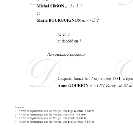
Michel SIMON
n. ? - d. ?
et
Marie BOURGUIGNON
n. ? - d. ?
né en ?
et décédé en ?
Descendance inconnue.
Gaspard, fiancé le 17 septembre 1781, a épo
Anne GOURION
n. ~1737 Parey - d. 21 av
Sources :
1 - Archives départementales des Vosges, cote Edpt441/GG_3-68826
2 - Archives départementales des Vosges, cote 4E441/1-68864
3 - Archives départementales des Vosges, cote 4E441/1-68859
4 - Archives départementales des Vosges, cote Edpt437/GG_5-68446