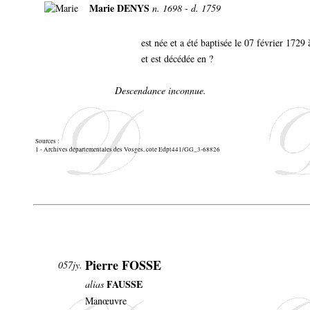
Marie DENYS
n. 1698 - d. 1759
est née et a été baptisée le 07 février 17
et est décédée en ?
Descendance inconnue.
Sources :
1 - Archives départementales des Vosges, cote Edpt441/GG_3-68826
Pierre FOSSE
057jy.
FAUSSE
alias
Manœuvre