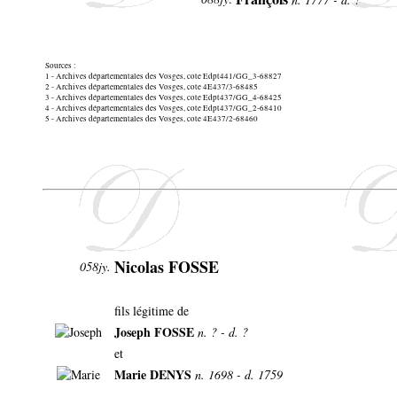
Sources :
1 - Archives départementales des Vosges, cote Edpt441/GG_3-68827
2 - Archives départementales des Vosges, cote 4E437/3-68485
3 - Archives départementales des Vosges, cote Edpt437/GG_4-68425
4 - Archives départementales des Vosges, cote Edpt437/GG_2-68410
5 - Archives départementales des Vosges, cote 4E437/2-68460
Nicolas FOSSE
058jy.
fils légitime de
Joseph FOSSE
n. ? - d. ?
et
Marie DENYS
n. 1698 - d. 1759