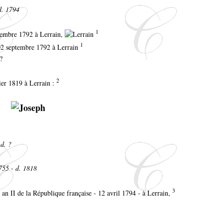
d. 1794
1
embre 1792 à Lerrain,
1
 02 septembre 1792 à Lerrain
?
2
ier 1819 à Lerrain :
 d. ?
755 - d. 1818
3
 an II de la République française - 12 avril 1794 - à Lerrain,