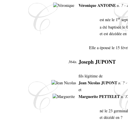
Véronique ANTOINE
n. ? - 
er
est née le 1
sept
a été baptisée le
et est décédée en 
Elle a épousé le 15 févr
Joseph JUPONT
364n.
fils légitime de
Jean Nicolas JUPONT
n. ? -
et
Marguerite PETTELET
n. 1
né le 23 germinal
et décédé en ?