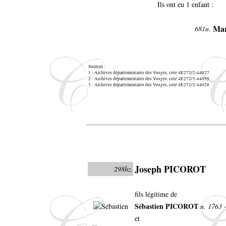
Ils ont eu 1 enfant :
Mar
681n
.
Sources :
1 - Archives départementales des Vosges, cote 4E272/2-44027
2 - Archives départementales des Vosges, cote 4E272/3-44055
3 - Archives départementales des Vosges, cote 4E272/2-44028
Joseph PICOROT
298hz.
fils légitime de
Sébastien PICOROT
n. 1763 -
et