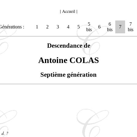
|
Accueil
|
5
6
7
Générations :
1
2
3
4
5
6
7
bis
bis
bis
Descendance de
Antoine COLAS
Septième génération
 d. ?