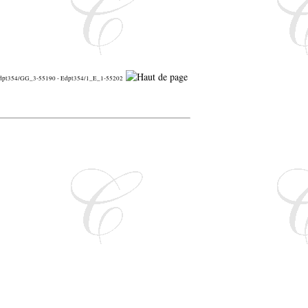
es Edpt354/GG_3-55190 - Edpt354/1_E_1-55202