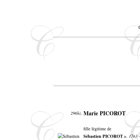
Marie PICOROT
296hz.
fille légitime de
Sébastien PICOROT
n. 1763 -