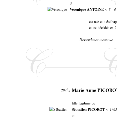
et
Véronique ANTOINE
n. ? - d
est née et a été b
et est décédée en ?
Descendance inconnue.
Marie Anne PICORO
297hz.
fille légitime de
Sébastien PICOROT
n. 1763
et