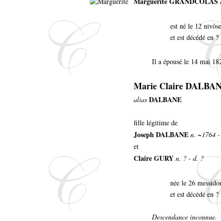
Marguerite GRANDCOLAS
est né le 12 nivôs
et est décédé en ?
Il a épousé le 14 mai 18
Marie Claire DALBA
DALBANE
alias
fille légitime de
Joseph DALBANE
n. ~1764 -
et
Claire GURY
n. ? - d. ?
née le 26 messidor
et est décédé en ?
Descendance inconnue.