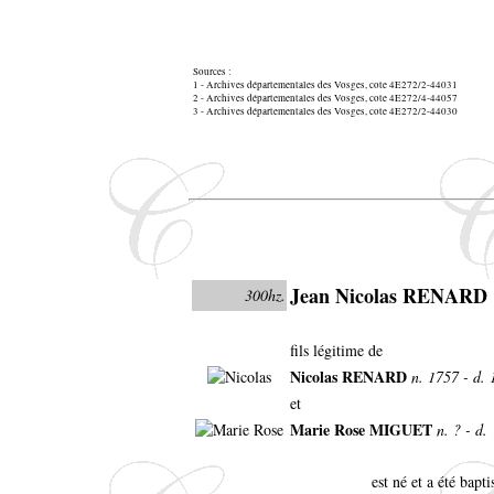
Sources :
1 - Archives départementales des Vosges, cote 4E272/2-44031
2 - Archives départementales des Vosges, cote 4E272/4-44057
3 - Archives départementales des Vosges, cote 4E272/2-44030
Jean Nicolas RENARD
300hz.
fils légitime de
Nicolas RENARD
n. 1757 - d.
et
Marie Rose MIGUET
n. ? - d. 
est né et a été bapti