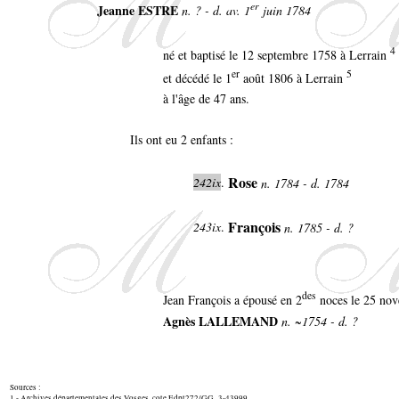
er
Jeanne ESTRE
n. ? - d. av. 1
juin 1784
4
né et baptisé le 12 septembre 1758 à Lerrain
er
5
et décédé le 1
août 1806 à Lerrain
à l'âge de 47 ans.
Ils ont eu 2 enfants :
Rose
242ix
.
n. 1784 - d. 1784
François
243ix
.
n. 1785 - d. ?
des
Jean François a épousé en 2
noces le 25 nov
Agnès LALLEMAND
n. ~1754 - d. ?
Sources :
1 - Archives départementales des Vosges, cote Edpt272/GG_3-43999