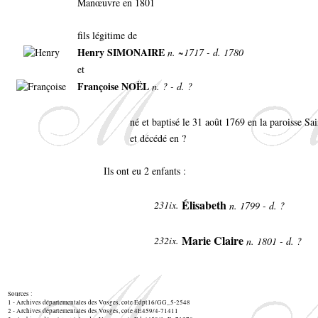
Manœuvre en 1801
fils légitime de
Henry SIMONAIRE
n. ~1717 - d. 1780
et
Françoise NOËL
n. ? - d. ?
né et baptisé le 31 août 1769 en la paroisse S
et décédé en ?
Ils ont eu 2 enfants :
Élisabeth
231ix.
n. 1799 - d. ?
Marie Claire
232ix.
n. 1801 - d. ?
Sources :
1 - Archives départementales des Vosges, cote Edpt16/GG_5-2548
2 - Archives départementales des Vosges, cote 4E459/4-71411