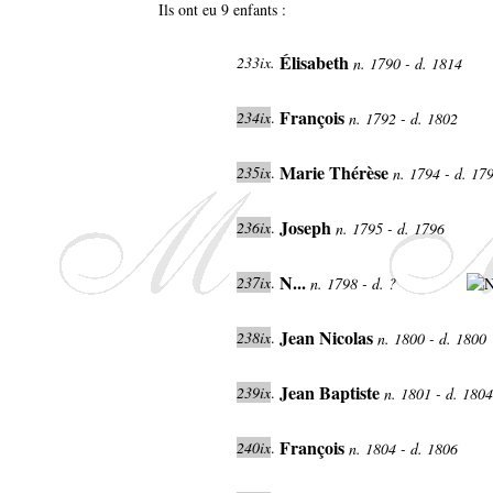
Ils ont eu 9 enfants :
Élisabeth
233ix.
n. 1790 - d. 1814
François
234ix
.
n. 1792 - d. 1802
Marie Thérèse
235ix
.
n. 1794 - d. 17
Joseph
236ix
.
n. 1795 - d. 1796
N...
237ix
.
n. 1798 - d. ?
Jean Nicolas
238ix
.
n. 1800 - d. 1800
Jean Baptiste
239ix
.
n. 1801 - d. 180
François
240ix
.
n. 1804 - d. 1806