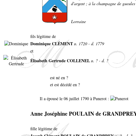
d'argent ; à la champagne de gueules 
Lorraine
fils légitime de
Dominique CLÉMENT
n. 1720 - d. 1779
et
Élisabeth Gertrude COLLENEL
n. ? - d. ?
est né en ?
et est décédé en ?
Il a épousé le 06 juillet 1790 à Punerot :
Anne Joséphine POULAIN de GRANDPRE
fille légitime de
Joseph Clément POULAIN de GRANDPREY
n. ? - d. ?