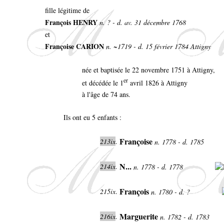
fille légitime de
François HENRY
n. ? - d. av. 31 décembre 1768
et
Françoise CARION
n. ~1719 - d. 15 février 1784 Attigny
née et baptisée le 22 novembre 1751 à Attigny,
er
et décédée le 1
avril 1826 à Attigny
à l'âge de 74 ans.
Ils ont eu 5 enfants :
Françoise
213ix
.
n. 1778 - d. 1785
N...
214ix
.
n. 1778 - d. 1778
François
215ix
.
n. 1780 - d. ?
Marguerite
216ix
.
n. 1782 - d. 1783