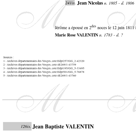
Jean Nicolas
241ix
.
n. 1805 - d. 1806
des
Jérôme a épousé en 2
noces le 12 juin 1811 
Marie Rose VALENTIN
n. 1783 - d. ?
Sources :
1 - Archives départementales des Vosges, cote Edpt257/GG_2-42320
2 - Archives départementales des Vosges, cote 4E269/1-43759
3 - Archives départementales des Vosges, cote Edpt195/GG_5-33495
4 - Archives départementales des Vosges, cote Edpt501/GG_5-76878
5 - Archives départementales des Vosges, cote 4E269/1-43760
Jean Baptiste VALENTIN
126ix.