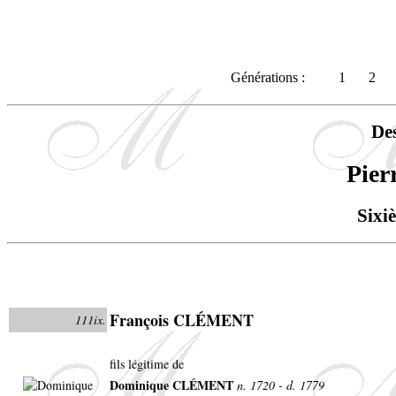
Générations :
1
2
De
Pie
Sixi
François CLÉMENT
111ix.
fils légitime de
Dominique CLÉMENT
n. 1720 - d. 1779