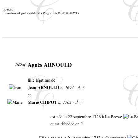
Source :
1 - Archives départementales des Vosges, cote Edpt199-103713
Agnès ARNOULD
042af.
fille légitime de
Jean ARNOULD
n. 1697 - d. ?
et
Marie CHIPOT
n. 1702 - d. ?
est née le 22 septembre 1726 à La Bresse
et est décédée en ?
Elle a épousé le 21 novembre 1747 à Gérardmer :