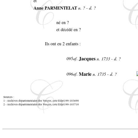
et
Anne PARMENTELAT
n. ? - d. ?
né en ?
et décédé en ?
Ils ont eu 2 enfants :
Jacques
095af
.
n. 1733 - d. ?
Marie
096af
.
n. 1735 - d. ?
Sources :
1 - Archives départementales des Vosges, cote Edpt199-103698
2 - Archives départementales des Vosges, cote Edpt199-103718