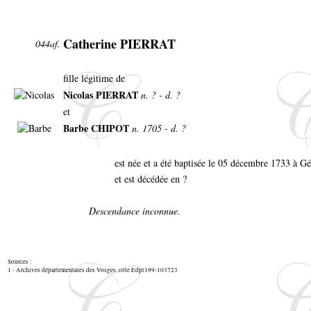
Catherine PIERRAT
044af.
fille légitime de
Nicolas PIERRAT
n. ? - d. ?
et
Barbe CHIPOT
n. 1705 - d. ?
est née et a été baptisée le 05 décembre 1733 à 
et est décédée en ?
Descendance inconnue.
Sources :
1 - Archives départementales des Vosges, cote Edpt199-103723