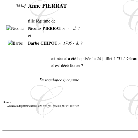
Anne PIERRAT
043af.
fille légitime de
Nicolas PIERRAT
n. ? - d. ?
et
Barbe CHIPOT
n. 1705 - d. ?
est née et a été baptisée le 24 juillet 1731 à Géra
et est décédée en ?
Descendance inconnue.
Source :
1 - Archives départementales des Vosges, cote Edpt199-103722