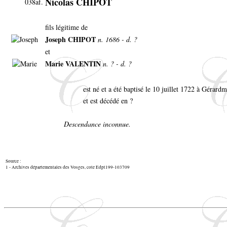
Nicolas CHIPOT
038af.
fils légitime de
Joseph CHIPOT
n. 1686 - d. ?
et
Marie VALENTIN
n. ? - d. ?
est né et a été baptisé le 10 juillet 1722 à Gérard
et est décédé en ?
Descendance inconnue.
Source :
1 - Archives départementales des Vosges, cote Edpt199-103709