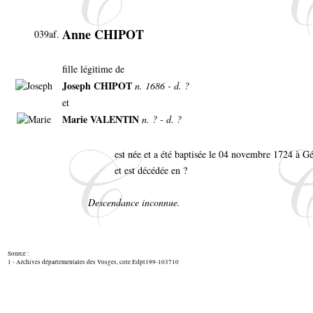
Anne CHIPOT
039af.
fille légitime de
Joseph CHIPOT
n. 1686 - d. ?
et
Marie VALENTIN
n. ? - d. ?
est née et a été baptisée le 04 novembre 1724 à 
et est décédée en ?
Descendance inconnue.
Source :
1 - Archives départementales des Vosges, cote Edpt199-103710