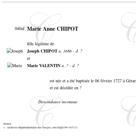
Marie Anne CHIPOT
040af.
fille légitime de
Joseph CHIPOT
n. 1686 - d. ?
et
Marie VALENTIN
n. ? - d. ?
est née et a été baptisée le 06 février 1727 à Gér
et est décédée en ?
Descendance inconnue.
Source :
1 - Archives départementales des Vosges, cote Edpt199-103711