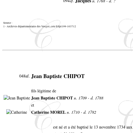
Jacques
094af
.
n. 1768 - d. ?
Source :
1 - Archives départementales des Vosges, cote Edpt199-103712
Jean Baptiste CHIPOT
048af.
fils légitime de
Jean Baptiste CHIPOT
n. 1709 - d. 1788
et
Catherine MOREL
n. 1710 - d. 1782
est né et a été baptisé le 13 novembre 1734 au