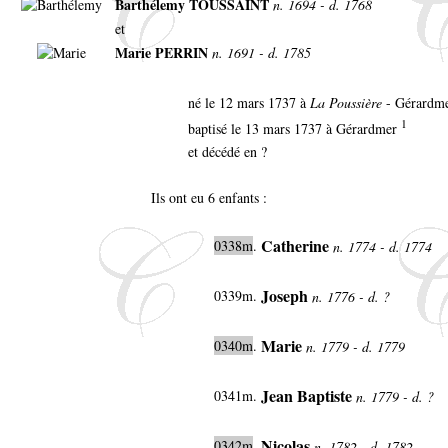
Barthélemy TOUSSAINT
n. 1694 - d. 1768
et
Marie PERRIN
n. 1691 - d. 1785
né le 12 mars 1737 à
La Poussière
- Gérardm
1
baptisé le 13 mars 1737 à Gérardmer
et décédé en ?
Ils ont eu 6 enfants :
Catherine
0338m
.
n. 1774 - d. 1774
Joseph
0339m.
n. 1776 - d. ?
Marie
0340m
.
n. 1779 - d. 1779
Jean Baptiste
0341m.
n. 1779 - d. ?
Nicolas
0342m
.
n. 1782 - d. 1782