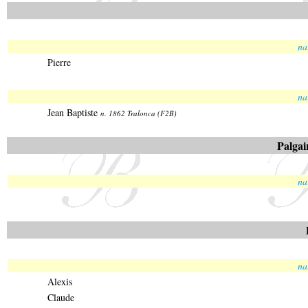
na
Pierre
na
Jean Baptiste
n. 1862 Tralonca (F2B)
Palgai
na
na
Alexis
Claude