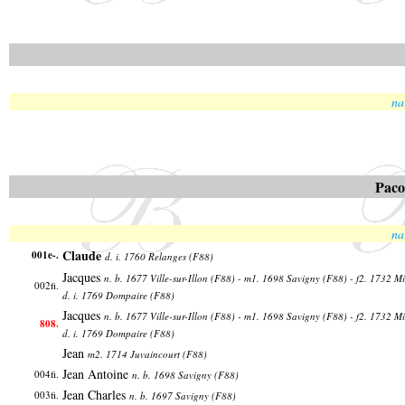
na
Paco
na
Claude
001e-.
d. i. 1760 Relanges (F88)
Jacques
n. b. 1677 Ville-sur-Illon (F88) - m1. 1698 Savigny (F88) - f2. 1732 Mi
002fi.
d. i. 1769 Dompaire (F88)
Jacques
n. b. 1677 Ville-sur-Illon (F88) - m1. 1698 Savigny (F88) - f2. 1732 Mi
808.
d. i. 1769 Dompaire (F88)
Jean
m2. 1714 Juvaincourt (F88)
Jean Antoine
004fi.
n. b. 1698 Savigny (F88)
Jean Charles
003fi.
n. b. 1697 Savigny (F88)