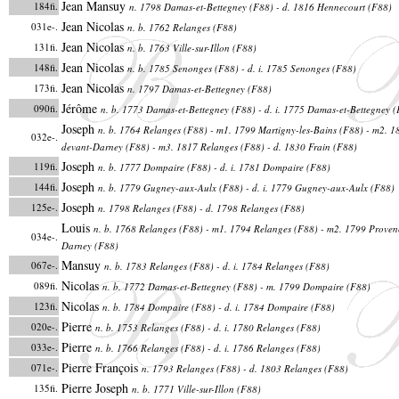
Jean Mansuy
184fi.
n. 1798 Damas-et-Bettegney (F88) - d. 1816 Hennecourt (F88)
Jean Nicolas
031e-.
n. b. 1762 Relanges (F88)
Jean Nicolas
131fi.
n. b. 1763 Ville-sur-Illon (F88)
Jean Nicolas
148fi.
n. b. 1785 Senonges (F88) - d. i. 1785 Senonges (F88)
Jean Nicolas
173fi.
n. 1797 Damas-et-Bettegney (F88)
Jérôme
090fi.
n. b. 1773 Damas-et-Bettegney (F88) - d. i. 1775 Damas-et-Bettegney 
Joseph
n. b. 1764 Relanges (F88) - m1. 1799 Martigny-les-Bains (F88) - m2. 
032e-.
devant-Darney (F88) - m3. 1817 Relanges (F88) - d. 1830 Frain (F88)
Joseph
119fi.
n. b. 1777 Dompaire (F88) - d. i. 1781 Dompaire (F88)
Joseph
144fi.
n. b. 1779 Gugney-aux-Aulx (F88) - d. i. 1779 Gugney-aux-Aulx (F88)
Joseph
125e-.
n. 1798 Relanges (F88) - d. 1798 Relanges (F88)
Louis
n. b. 1768 Relanges (F88) - m1. 1794 Relanges (F88) - m2. 1799 Provenc
034e-.
Darney (F88)
Mansuy
067e-.
n. b. 1783 Relanges (F88) - d. i. 1784 Relanges (F88)
Nicolas
089fi.
n. b. 1772 Damas-et-Bettegney (F88) - m. 1799 Dompaire (F88)
Nicolas
123fi.
n. b. 1784 Dompaire (F88) - d. i. 1784 Dompaire (F88)
Pierre
020e-.
n. b. 1753 Relanges (F88) - d. i. 1780 Relanges (F88)
Pierre
033e-.
n. b. 1766 Relanges (F88) - d. i. 1786 Relanges (F88)
Pierre François
071e-.
n. 1793 Relanges (F88) - d. 1803 Relanges (F88)
Pierre Joseph
135fi.
n. b. 1771 Ville-sur-Illon (F88)