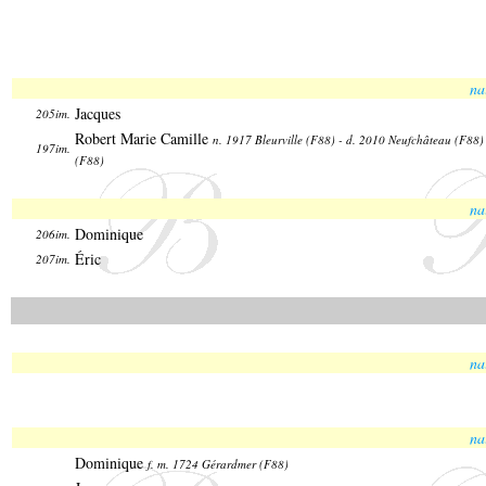
na
Jacques
205im.
Robert Marie Camille
n. 1917 Bleurville (F88) - d. 2010 Neufchâteau (F88) -
197im.
(F88)
na
Dominique
206im.
Éric
207im.
na
na
Dominique
f. m. 1724 Gérardmer (F88)