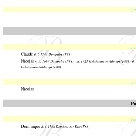
na
na
Claude
d. i. 1744 Dompaire (F88)
Nicolas
n. b. 1697 Dompaire (F88) - m. 1723 Gelvécourt-et-Adompt (F88) - d. 
Gelvécourt-et-Adompt (F88)
na
Nicolas
Pa
na
Dominique
d. i. 1738 Dombrot-sur-Vair (F88)