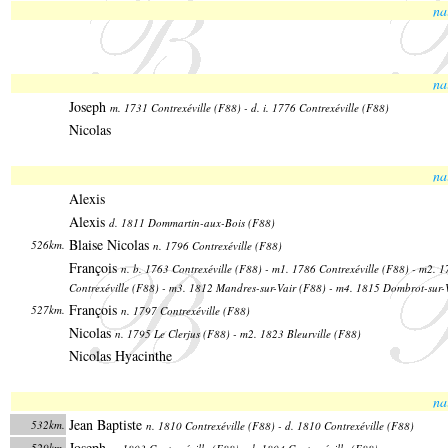
na
na
Joseph
m. 1731 Contrexéville (F88) - d. i. 1776 Contrexéville (F88)
Nicolas
na
Alexis
Alexis
d. 1811 Dommartin-aux-Bois (F88)
Blaise Nicolas
526km.
n. 1796 Contrexéville (F88)
François
n. b. 1763 Contrexéville (F88) - m1. 1786 Contrexéville (F88) - m2. 
Contrexéville (F88) - m3. 1812 Mandres-sur-Vair (F88) - m4. 1815 Dombrot-sur-
François
527km.
n. 1797 Contrexéville (F88)
Nicolas
n. 1795 Le Clerjus (F88) - m2. 1823 Bleurville (F88)
Nicolas Hyacinthe
na
Jean Baptiste
532km.
n. 1810 Contrexéville (F88) - d. 1810 Contrexéville (F88)
Joseph
529km.