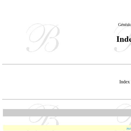
Généal
Ind
Index 
na