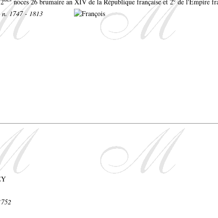
 2
noces 26 brumaire an XIV de la République française et 2
de l'Empire fra
n. 1747 - 1813
1752