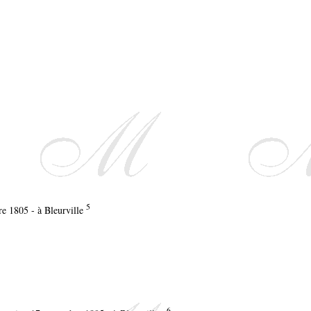
5
re 1805 - à Bleurville
6