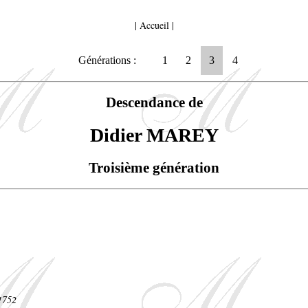
|
Accueil
|
Générations :
1
2
3
4
Descendance de
Didier MAREY
Troisième génération
 1752