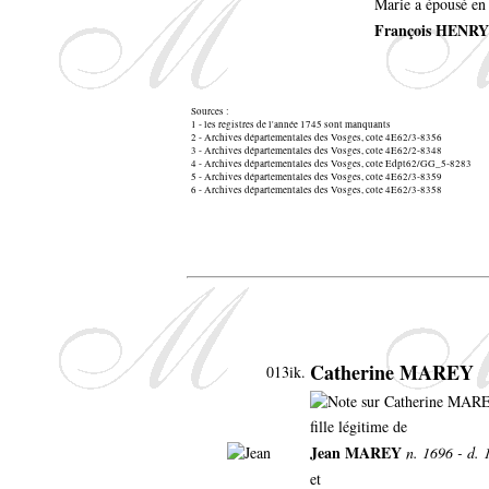
Marie a épousé en
François HENRY
Sources :
1 - les registres de l'année 1745 sont manquants
2 - Archives départementales des Vosges, cote 4E62/3-8356
3 - Archives départementales des Vosges, cote 4E62/2-8348
4 - Archives départementales des Vosges, cote Edpt62/GG_5-8283
5 - Archives départementales des Vosges, cote 4E62/3-8359
6 - Archives départementales des Vosges, cote 4E62/3-8358
Catherine MAREY
013ik.
fille légitime de
Jean MAREY
n. 1696 - d. 
et