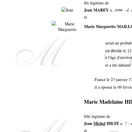
fils légitime de
Jean MAREY
n. 1696 - d.
et
Marie Marguerite MAIL
serait né probab
est décédé le 12
à l'âge d'enviro
et a été inhumé 
Fiancé le 23 janvier 1
il a épousé le 09 févri
Marie Madelaine H
fille légitime de
Jean
Michel
HILTE
n. ? - 
et