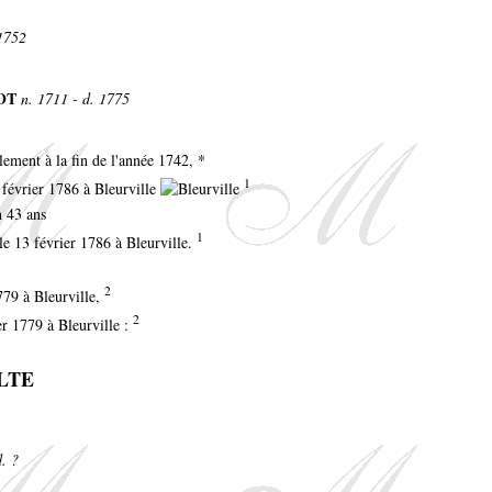
 1752
LOT
n. 1711 - d. 1775
lement à la fin de l'année 1742, *
1
 février 1786 à Bleurville
n 43 ans
1
le 13 février 1786 à Bleurville.
2
779 à Bleurville,
2
er 1779 à Bleurville :
ILTE
d. ?