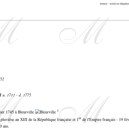
Source : Archives départ
752
OT
n. 1711 - d. 1775
1
vrier 1745 à Bleurville
er
0 pluviôse an XIII de la République française et 1
de l'Empire français - 19 fév
0 ans.