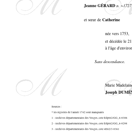
Jeanne GÉRARD
n. ~1727 
Catherine
et sœur de
née vers 1753,
et décédée le 2
à l'âge d'enviro
Sans descendance.
Marie Madelaine
Joseph DUMÉ
Sources :
* les registres de l'année 1742 sont manquants
1 - Archives départementales des Vosges, cote Edpt62/GG_6-8306
2 - Archives départementales des Vosges, cote Edpt62/GG_6-8298
3 - Archives départementales des Vosges, cote 4E62/3-8361