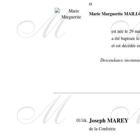
et
Marie Marguerite MAIL
est née le 29 m
a été baptisée l
et est décédée e
Descendance inconnue
Joseph MAREY
011ik.
de la Confrérie