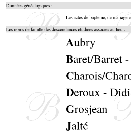
Données généalogiques :
Les actes de baptême, de mariage et
Les noms de famille des descendances étudiées associés au lieu :
A
ubry
B
aret/Barret
C
harois/Char
D
eroux
-
Didi
G
rosjean
J
alté