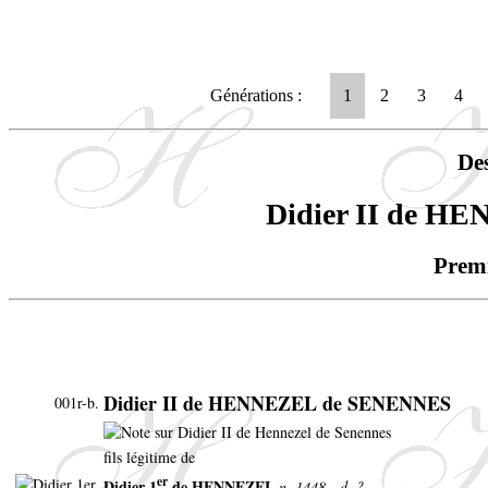
Générations :
1
2
3
4
De
Didier II de 
Premi
Didier II de HENNEZEL de SENENNES
001r-b.
fils légitime de
er
Didier 1
de HENNEZEL
n. 1448 - d. ?