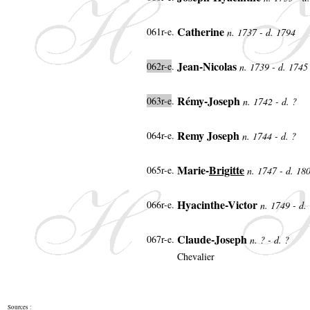
Catherine
061r-e.
n. 1737 - d. 1794
Jean-Nicolas
062r-e
.
n. 1739 - d. 1745
Rémy-Joseph
063r-e
.
n. 1742 - d. ?
Remy Joseph
064r-e.
n. 1744 - d. ?
Marie-
Brigitte
065r-e.
n. 1747 - d. 18
Hyacinthe-Victor
066r-e.
n. 1749 - d.
Claude-Joseph
067r-e.
n. ? - d. ?
Chevalier
Sources :