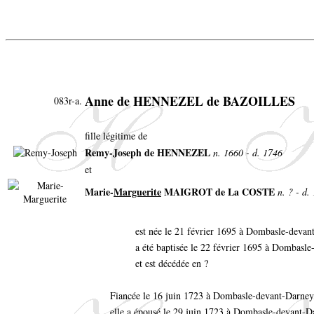
Anne de HENNEZEL de BAZOILLES
083r-a.
fille légitime de
Remy-Joseph de HENNEZEL
n. 1660 - d. 1746
et
Marie-
Marguerite
MAIGROT de La COSTE
n. ? - d.
est née le 21 février 1695 à Dombasle-deva
a été baptisée le 22 février 1695 à Dombasl
et est décédée en ?
Fiancée le 16 juin 1723 à Dombasle-devant-Darne
elle a épousé le 29 juin 1723 à Dombasle-devant-D