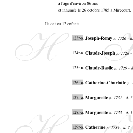
à l'âge d'environ 86 ans
et inhumée le 26 octobre 1785 à Mirecourt.
Ils ont eu 12 enfants :
Joseph-Remy
123r-a
.
n. 1726 - d
Claude-Joseph
124r-a.
n. 1728 - 
Claude-Basile
125r-a.
n. 1729 - 
Catherine-Charlotte
126r-a
.
n. 
Marguerite
127r-a
.
n. 1731 - d. 
Marguerite
128r-a
.
n. 1733 - d. 
Catherine
129r-a
.
n. 1734 - d. ?