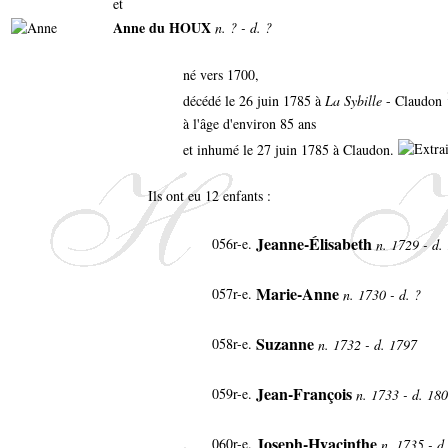
et
Anne du HOUX
n. ? - d. ?
né vers 1700,
décédé le 26 juin 1785 à
La Sybille
- Claudon
à l'âge d'environ 85 ans
et inhumé le 27 juin 1785 à Claudon.
Ils ont eu 12 enfants :
Jeanne-Élisabeth
056r-e.
n. 1729 - d.
Marie-Anne
057r-e.
n. 1730 - d. ?
Suzanne
058r-e.
n. 1732 - d. 1797
Jean-François
059r-e.
n. 1733 - d. 18
Joseph-Hyacinthe
060r-e.
n. 1735 - d