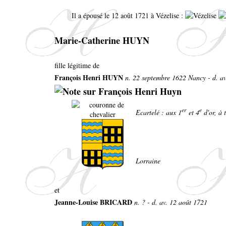
Il a épousé le 12 août 1721 à Vézelise :
Marie-Catherine HUYN
fille légitime de
François Henri HUYN
n. 22 septembre 1622 Nancy - d. a
er
e
Ecartelé : aux 1
et 4
d'or, à 
Lorraine
et
Jeanne-Louise BRICARD
n. ? - d. av. 12 août 1721