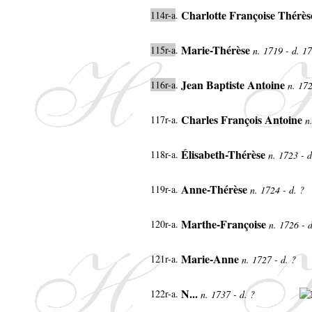
Charlotte Françoise Thérès
114r-a
.
Marie-Thérèse
115r-a
.
n. 1719 - d. 1
Jean Baptiste Antoine
116r-a
.
n. 172
Charles François Antoine
117r-a.
n
Élisabeth-Thérèse
118r-a.
n. 1723 - d
Anne-Thérèse
119r-a.
n. 1724 - d. ?
Marthe-Françoise
120r-a.
n. 1726 - d
Marie-Anne
121r-a.
n. 1727 - d. ?
N...
122r-a.
n. 1737 - d. ?