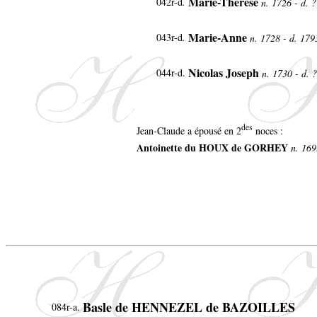
Marie-Thérèse
042r-d
.
n. 1726 - d. ?
Marie-Anne
043r-d
.
n. 1728 - d. 179
Nicolas Joseph
044r-d.
n. 1730 - d. ?
des
Jean-Claude a épousé en 2
noces :
Antoinette du HOUX de GORHEY
n. 169
Basle de HENNEZEL de BAZOILLES
084r-a.