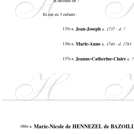
et décédée en ?
Ils ont eu 3 enfants :
Jean-Joseph
135r-a.
n. 1737 - d. ?
Marie-Anne
136r-a.
n. 1740 - d. 1783
Jeanne-Catherine-Claire
137r-a.
n. ?
Marie-Nicole de HENNEZEL de BAZOIL
086r-a.