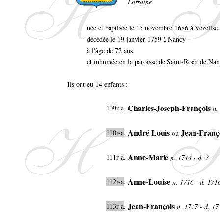
Lorraine
née et baptisée le 15 novembre 1686 à Vézelise
décédée le 19 janvier 1759 à Nancy
à l'âge de 72 ans
et inhumée en la paroisse de Saint-Roch de Nan
Ils ont eu 14 enfants :
Charles-Joseph-François
109r-a.
n.
André Louis
Jean-Franç
110r-a
.
ou
Anne-Marie
111r-a.
n. 1714 - d. ?
Anne-Louise
112r-a
.
n. 1716 - d. 171
Jean-François
113r-a
.
n. 1717 - d. 17