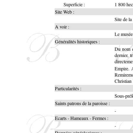
Superficie :
1 800 hec
Site Web :
Site de l
A voir :
Le musée
Généralités historiques :
Du nom d
dernier, t
directeme
Empire.
Remiremo
Christian 
Particularités :
Sous-préf
Saints patrons de la paroisse :
-
Ecarts - Hameaux - Fermes :
-
Données généalogiques :