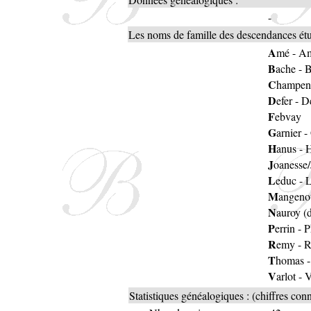
-
Les noms de famille des descendances étud
A
mé
-
Am
B
ache
-
B
C
hampen
D
efer
-
D
F
ebvay
G
arnier
-
H
anus
-
H
J
oanesse
L
educ
-
L
M
angeno
N
auroy (
P
errin
-
P
R
emy
-
R
T
homas
V
arlot
-
V
Statistiques généalogiques : (chiffres con