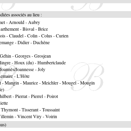
iées associés au lieu :
et
-
Arnould
-
Aubry
arthement
-
Bisval
-
Brice
ois
-
Claudel
-
Colin
-
Colus
-
Curien
emange
-
Didier
-
Duchêne
Géhin
-
Georges
-
Grosjean
ingre
-
Houx (du)
-
Humbertclaude
/Joannès/Joannesse
-
Joly
emaire
-
L'Hôte
t
-
Mangin
-
Maurice
-
Meichler
-
Mougel
-
Mougin
de)
hilbert
-
Pierrat
-
Pierrel
-
Poirot
iette
-
Thymont
-
Tisserant
-
Toussaint
illemin
-
Vincent Viry
-
Voirin
nus)