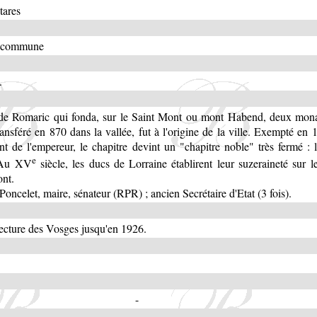
tares
a commune
.
e Romaric qui fonda, sur le Saint Mont ou mont Habend, deux mona
ransféré en 870 dans la vallée, fut à l'origine de la ville. Exempté en 
nt de l'empereur, le chapitre devint un "chapitre noble" très fermé : 
e
 Au XV
siècle, les ducs de Lorraine établirent leur suzeraineté sur l
nt.
Poncelet, maire, sénateur (RPR) ; ancien Secrétaire d'Etat (3 fois).
ecture des Vosges jusqu'en 1926.
-