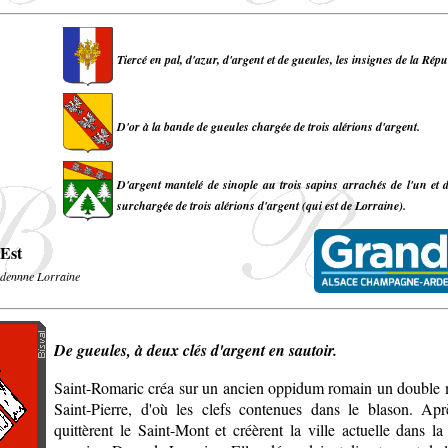
Tiercé en pal, d'azur, d'argent et de gueules, les insignes de la Rép
D'or à la bande de gueules chargée de trois alérions d'argent.
D'argent mantelé de sinople au trois sapins arrachés de l'un et d
surchargée de trois alérions d'argent (qui est de Lorraine).
Est
dennne Lorraine
De gueules, à deux clés d'argent en sautoir.
Saint-Romaric créa sur un ancien oppidum romain un double
Saint-Pierre, d'où les clefs contenues dans le blason. Aprè
quittèrent le Saint-Mont et créèrent la ville actuelle dans la 