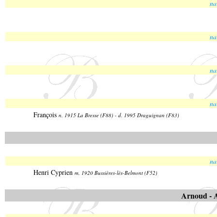
na
na
na
na
François
n. 1915 La Bresse (F88) - d. 1995 Draguignan (F83)
na
Henri Cyprien
m. 1920 Bussières-lès-Belmont (F52)
Arnoud - 