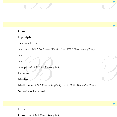
na
na
Claude
Hydulphe
Jacques Brice
Jean
n. b. 1697 La Bresse (F88) - f. m. 1721 Gérardmer (F88)
Jean
Jean
Joseph
m2. 1720 La Bresse (F88)
Léonard
Martin
Mathieu
m. 1717 Bleurville (F88) - d. i. 1733 Bleurville (F88)
Sébastien Léonard
na
Brice
Claude
m. 1749 Saint-Amé (F88)