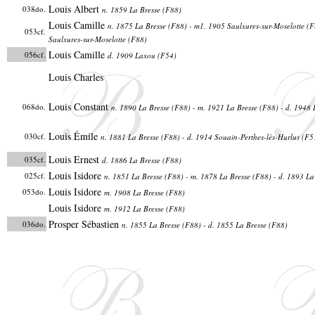
Louis Albert
038do.
n. 1859 La Bresse (F88)
Louis Camille
n. 1875 La Bresse (F88) - m1. 1905 Saulxures-sur-Moselotte (
053cf.
Saulxures-sur-Moselotte (F88)
Louis Camille
056cf.
d. 1909 Laxou (F54)
Louis Charles
Louis Constant
068do.
n. 1890 La Bresse (F88) - m. 1921 La Bresse (F88) - d. 1948 
Louis Émile
030cf.
n. 1881 La Bresse (F88) - d. 1914 Souain-Perthes-lès-Hurlus (F5
Louis Ernest
035cf.
d. 1886 La Bresse (F88)
Louis Isidore
025cf.
n. 1851 La Bresse (F88) - m. 1878 La Bresse (F88) - d. 1893 La
Louis Isidore
053do.
m. 1908 La Bresse (F88)
Louis Isidore
m. 1912 La Bresse (F88)
Prosper Sébastien
036do.
n. 1855 La Bresse (F88) - d. 1855 La Bresse (F88)