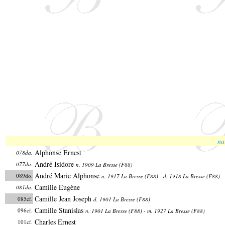
na
Alphonse Ernest
078da.
André Isidore
077da.
n. 1909 La Bresse (F88)
André Marie Alphonse
089do.
n. 1917 La Bresse (F88) - d. 1918 La Bresse (F88)
Camille Eugène
081da.
Camille Jean Joseph
085cf.
d. 1901 La Bresse (F88)
Camille Stanislas
096cf.
n. 1901 La Bresse (F88) - m. 1927 La Bresse (F88)
Charles Ernest
101cf.