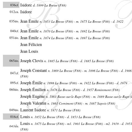
Isidore
036cf.
d. 1899 La Bresse (F88)
Isidore
012cn.
Jean Émile
035do.
n. 1853 La Bresse (F88) - m. 1875 La Bresse (F88) - d. 1922
Jean Émile
040cf.
n. 1870 La Bresse (F88) - m. 1892 La Bresse (F88)
Jean Émile
051do.
n. 1874 La Bresse (F88) - m. 1897 La Bresse (F88)
Jean Félicien
Jean Louis
Joseph Clovis
065do.
n. 1885 La Bresse (F88) - d. 1885 La Bresse (F88)
Joseph Constant
n. 1869 La Bresse (F88) - m. 1896 La Bresse (F88) - d. 1906
047cf.
(F88)
Joseph Émile
095cf.
n. 1898 La Bresse (F88) - m. 1922 La Bresse (F88) - d. 1979
Joseph Émilien
060do.
n. 1876 La Bresse (F88) - d. 1957 Remiremont (F88)
Joseph Eugène
n. 1861 Basse-sur-le-Rupt (F88) - m. 1889 Basse-sur-le-Rupt 
Joseph Valentin
n. 1861 Cornimont (F88) - m. 1887 Sapois (F88)
Laurent Isidore
049do.
n. 1871 La Bresse (F88)
Louis
016cf.
n. 1852 La Bresse (F88) - d. 1853 La Bresse (F88)
Louis
n. 1875 La Bresse (F88) - m1. 1901 La Bresse (F88) - m2. 1919 - d. 195
043da.
(F88)