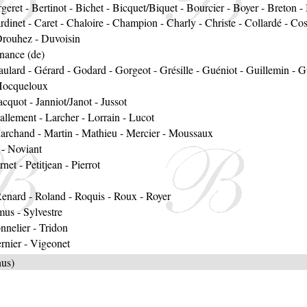
geret
-
Bertinot
-
Bichet
-
Bicquet/Biquet
-
Bourcier
-
Boyer
-
Breton
-
rdinet
-
Caret
-
Chaloire
-
Champion
-
Charly
-
Christe
-
Collardé
-
Cost
rouhez
-
Duvoisin
nance (de)
aulard
-
Gérard
-
Godard
-
Gorgeot
-
Grésille
-
Guéniot
-
Guillemin
-
G
ocqueloux
acquot
-
Janniot/Janot
-
Jussot
allement
-
Larcher
-
Lorrain
-
Lucot
archand
-
Martin
-
Mathieu
-
Mercier
-
Moussaux
-
Noviant
rnet
-
Petitjean
-
Pierrot
enard
-
Roland
-
Roquis
-
Roux
-
Royer
mus
-
Sylvestre
nnelier
-
Tridon
rnier
-
Vigeonet
nus)