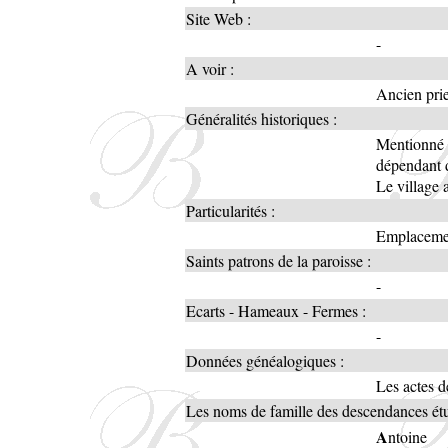
Site Web :
-
A voir :
Ancien prie
Généralités historiques :
Mentionné 
dépendant d
Le village a
Particularités :
Emplacemen
Saints patrons de la paroisse :
-
Ecarts - Hameaux - Fermes :
-
Données généalogiques :
Les actes d
Les noms de famille des descendances étud
A
ntoine