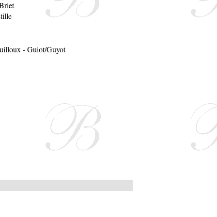
Briet
ille
uilloux
-
Guiot/Guyot