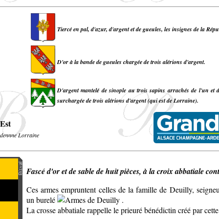
Tiercé en pal, d'azur, d'argent et de gueules, les insignes de la Rép
D'or à la bande de gueules chargée de trois alérions d'argent.
D'argent mantelé de sinople au trois sapins arrachés de l'un et d
surchargée de trois alérions d'argent (qui est de Lorraine).
Est
dennne Lorraine
Fascé d'or et de sable de huit pièces, à la croix abbatiale co
Ces armes empruntent celles de la famille de Deuilly, seigneur
un burelé
.
La crosse abbatiale rappelle le prieuré bénédictin créé par cett