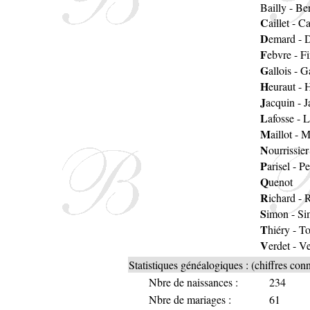
Bailly
-
Ber
C
aillet
-
Ca
D
emard
-
D
F
ebvre
-
Fi
G
allois
-
G
H
euraut
-
H
J
acquin
-
J
L
afosse
-
L
M
aillot
-
M
N
ourrissier
P
arisel
-
Pe
Q
uenot
R
ichard
-
R
S
imon
-
Si
T
hiéry
-
To
V
erdet
-
Ve
Statistiques généalogiques : (chiffres con
Nbre de naissances :
234
Nbre de mariages :
61