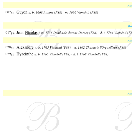
na
Guyon
002gq.
n. b. 1668 Attigny (F88) - m. 1696 Vioménil (F88)
na
Jean-
Nicolas
017gq.
f. m. 1756 Dombasle-devant-Darney (F88) - d. i. 1784 Vioménil (F
na
Alexandre
028gq.
n.
b. 1765
Vioménil (F88) - m. 1802 Charmois-l'Orgueilleux (F88)
Hyacinthe
029gq.
n.
b. 1765
Vioménil (F88) - d. i. 1768 Vioménil (F88)
na