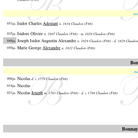
na
Isidor Charles
Adestant
051ja.
n. 1834 Claudon (F88)
Isidore Olivier
035ja.
n. 1807 Claudon (F88) - m. 1829 Claudon (F88)
Joseph Isidor Augustin Alexandre
048ja.
n. 1829 Claudon (F88) - d. 1829 Claudo
Marie George
Alexandre
050ja.
n. 1832 Claudon (F88)
Bon
na
Nicolas
006ja.
d. i. 1779 Claudon (F88)
Nicolas
018ja.
Nicolas
Joseph
021ja.
m. 1783 Claudon (F88) - d. i. 1789 Claudon (F88)
Bonnay 