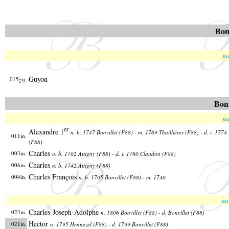
Bon
na
Guyon
015gq.
Bon
na
er
Alexandre 1
n. b. 1747 Bonvillet (F88) - m. 1769 Thuillières (F88) - d. i. 1774 
011in.
(F88)
Charles
003in.
n. b. 1702 Attigny (F88) - d. i. 1780 Claudon (F88)
Charles
006in.
n. b. 1742 Attigny (F88)
Charles François
004in.
n. b. 1705 Bonvillet (F88) - m. 1740
na
Charles-Joseph-Adolphe
023in.
n. 1806 Bonvillet (F88) - d. Bonvillet (F88)
Hector
021in.
n. 1795 Hennezel (F88) - d. 1799 Bonvillet (F88)