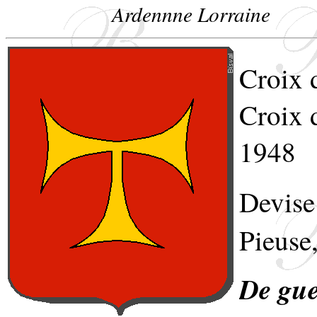
Ardennne Lorraine
Croix 
Croix 
1948
Devise
Pieuse,
De gue