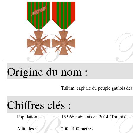
Toul p
chargé
d'or"
Origine du nom :
françai
Selon 
Tullum, capitale du peuple gaulois de
Chiffres clés :
1696, 
Population :
15 966 habitants en 2014 (Toulois)
Altitudes :
200 - 400 mètres