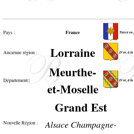
France
Pays :
Tiercé en 
Lorraine
Ancienne région :
D'or, à la
Meurthe-
Département :
D'or, à la
et-Moselle
Grand Est
Alsace Champagne-
Nouvelle Région :