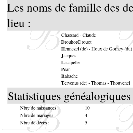
Les noms de famille des de
lieu :
C
hassard
-
Claude
D
rouhot/Drouot
H
ennezel (de)
-
Houx de Gorhey (du)
J
acques
L
acapelle
P
éan
R
abache
T
ervenus (de)
-
Thomas
-
Thouvenel
Statistiques généalogiques 
Nbre de naissances :
10
Nbre de mariages :
4
Nbre de décès :
5