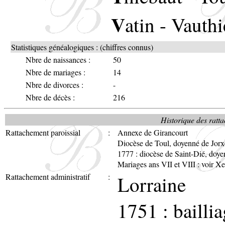
V
atin
-
Vauthi
Statistiques généalogiques : (chiffres connus)
Nbre de naissances :
50
Nbre de mariages :
14
Nbre de divorces :
-
Nbre de décès :
216
Historique des ratta
Rattachement paroissial
:
Annexe de Girancourt
Diocèse de Toul, doyenné de Jor
1777 : diocèse de Saint-Dié, doy
Mariages ans VII et VIII : voir Xe
Rattachement administratif
:
Lorraine
1751 : bailli