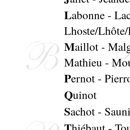
L
abonne
-
La
Lhoste/Lhôte/
M
aillot
-
Malg
Mathieu
-
Mou
P
ernot
-
Pierr
Q
uinot
S
achot
-
Sauni
T
hiébaut
-
Tou