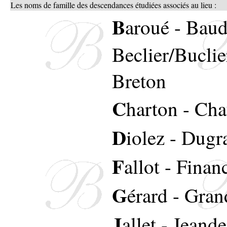
Les noms de famille des descendances étudiées associés au lieu :
B
aroué
-
Baud
Beclier/Buclie
Breton
C
harton
-
Cha
D
iolez
-
Dugr
F
allot
-
Financ
G
érard
-
Gran
J
allet
-
Jeand