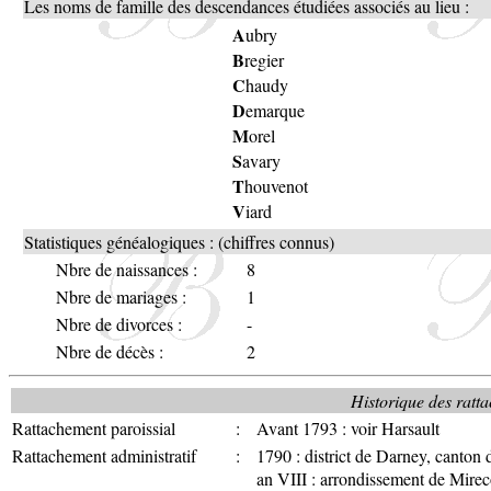
Les noms de famille des descendances étudiées associés au lieu :
A
ubry
B
regier
C
haudy
D
emarque
M
orel
S
avary
T
houvenot
V
iard
Statistiques généalogiques : (chiffres connus)
Nbre de naissances :
8
Nbre de mariages :
1
Nbre de divorces :
-
Nbre de décès :
2
Historique des ratta
Rattachement paroissial
:
Avant 1793 : voir Harsault
Rattachement administratif
:
1790 : district de Darney, canton 
an VIII : arrondissement de Mirec