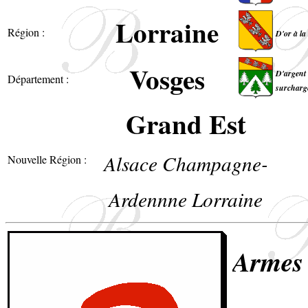
Lorraine
Région :
D'or à la
Vosges
D'argent 
Département :
surchargé
Grand Est
Alsace Champagne-
Nouvelle Région :
Ardennne Lorraine
Armes 