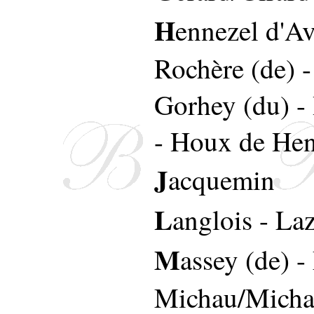
H
ennezel d'Av
Rochère (de)
Gorhey (du)
-
-
Houx de Hen
J
acquemin
L
anglois
-
Laz
M
assey (de)
-
Michau/Micha