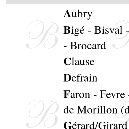
A
ubry
B
igé
-
Bisval
-
Brocard
C
lause
D
efrain
F
aron
-
Fevre
de Morillon (
G
érard/Girard