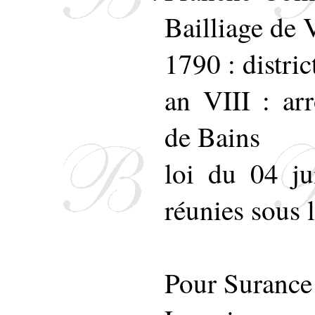
Bailliage de 
1790 : distri
an VIII : ar
de Bains
loi du 04 j
réunies sous
Pour Surance