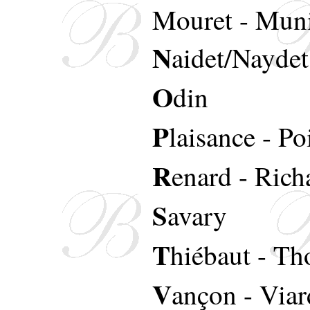
Mouret
-
Muni
N
aidet/Naydet
O
din
P
laisance
-
Po
R
enard
-
Rich
S
avary
T
hiébaut
-
Th
V
ançon
-
Viar