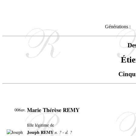
Générations :
De
Éti
Cinqu
Marie Thérèse REMY
006av.
fille légitime de
Joseph REMY
n. ? - d. ?