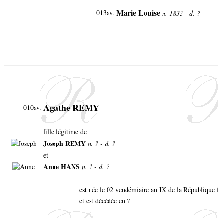
Marie Louise
013av.
n. 1833 - d. ?
Agathe REMY
010av.
fille légitime de
Joseph REMY
n. ? - d. ?
et
Anne HANS
n. ? - d. ?
est née le 02 vendémiaire an IX de la République 
et est décédée en ?