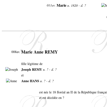
Marie
011av.
n. 1820 - d. ?
Marie Anne REMY
008av.
fille légitime de
Joseph REMY
n. ? - d. ?
et
Anne HANS
n. ? - d. ?
est née le 18 floréal an II de la République franç
et est décédée en ?