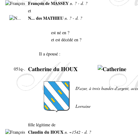
François de MASSEY
n. ? - d. ?
et
N... des MATHIEU
n. ? - d. ?
est né en ?
et est décédé en ?
Il a épousé :
Catherine du HOUX
051q-.
D'azur, à trois bandes d'argent, acc
Lorraine
fille légitime de
Claudin du HOUX
n. ~1542 - d. ?