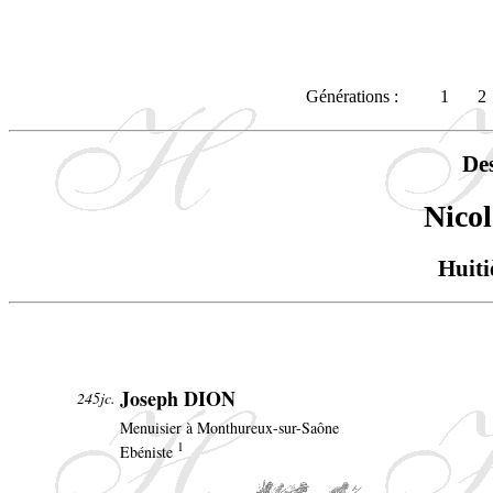
Générations :
1
2
De
Nico
Huiti
Joseph DION
245jc.
Menuisier à Monthureux-sur-Saône
1
Ebéniste