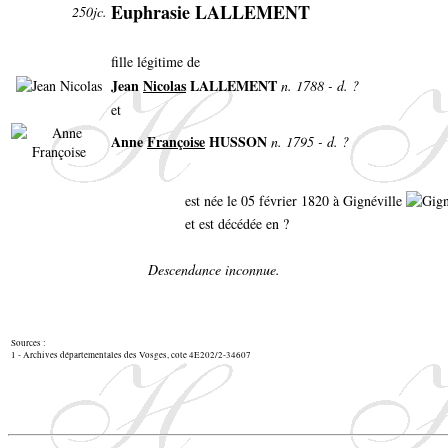
Euphrasie LALLEMENT
250jc.
fille légitime de
Jean
Nicolas
LALLEMENT
n. 1788 - d. ?
et
Anne
Françoise
HUSSON
n. 1795 - d. ?
est née le 05 février 1820 à Gignéville
et est décédée en ?
Descendance inconnue.
Sources :
1 - Archives départementales des Vosges, cote 4E202/2-34607