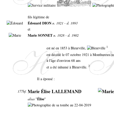
fils légitime de
Édouard DION
n. 1821 - d. 1893
et
Marie SONNET
n. 1828 - d. 1902
1
est né en 1853 à Bleurville,
est décédé le 07 octobre 1921 à Monthureux-
à l'âge d'environ 68 ans
2
et a été inhumé à Bleurville.
Il a épousé :
Marie Élise LALLEMAND
177hf.
Élise
alias
"
"