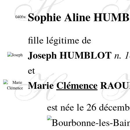
Sophie Aline HUM
040fw.
fille légitime de
Joseph HUMBLOT
n. 1
et
Marie
Clémence
RAOU
est née le 26 décem