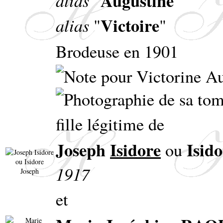
Augustine
alias
"
"
Victoire
alias
"
"
Brodeuse en 1901
fille légitime de
Joseph
Isidore
Isid
ou
1917
et