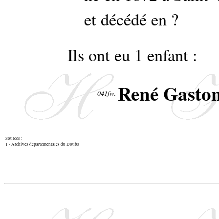
et décédé en ?
Ils ont eu 1 enfant :
René Gasto
041fw
.
Sources :
1 - Archives départementales du Doubs