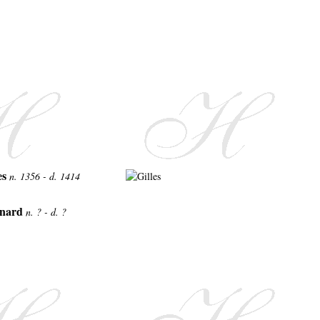
es
n. 1356 - d. 1414
nard
n. ? - d. ?