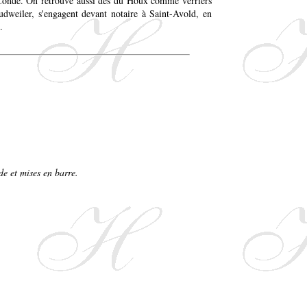
x Condé. On retrouve aussi des du Houx comme verriers
dweiler, s'engagent devant notaire à Saint-Avold, en
.
de et mises en barre.