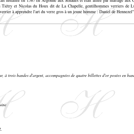
était installée en 1587 en Argonne aux Senades et était alliée par mariage au
es Tiétry et Nicolas du Houx dit de La Chapelle, gentilhommes verriers de Lu
rrier à apprendre l'art du verre gros à un jeune homme : Daniel de Hennezel"
ur, à trois bandes d'argent, accompagnées de quatre billettes d'or posées en ban
aine
2.