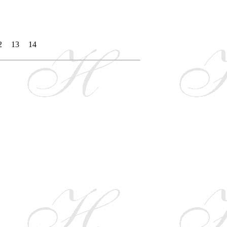
2
13
14