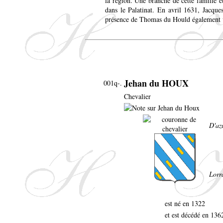
la région. Une branche de cette famille 
dans le Palatinat. En avril 1631, Jacqu
présence de Thomas du Hould également ve
Jehan du HOUX
001q-.
Chevalier
D'az
Lorr
est né en 1322
et est décédé en 136