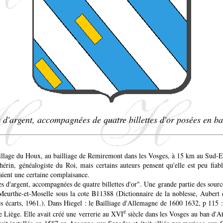
s d'argent, accompagnées de quatre billettes d'or posées en ba
illage du Houx, au bailliage de Remiremont dans les Vosges, à 15 km au Sud-E
hérin, généalogiste du Roi, mais certains auteurs pensent qu'elle est peu fi
aient une certaine complaisance.
des d'argent, accompagnées de quatre billettes d'or". Une grande partie des source
 Meurthe-et-Moselle sous la cote B11388 (Dictionnaire de la noblesse, Auber
ses écarts, 1961.). Dans Hiegel : le Bailliage d'Allemagne de 1600 1632, p 115
e
 Liège. Elle avait créé une verrerie au XVI
siècle dans les Vosges au ban d'At