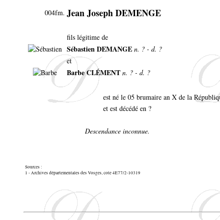
Jean Joseph DEMENGE
004fm.
fils légitime de
Sébastien DEMANGE
n. ? - d. ?
et
Barbe CLÉMENT
n. ? - d. ?
est né le 05 brumaire an X de la Républiq
et est décédé en ?
Descendance inconnue.
Sources :
1 - Archives départementales des Vosges, cote 4E77/2-10319