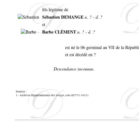
fils légitime de
Sébastien DEMANGE
n. ? - d. ?
et
Barbe CLÉMENT
n. ? - d. ?
est né le 06 germinal an VII de la Républ
et est décédé en ?
Descendance inconnue.
Sources :
1 - Archives départementales des Vosges, cote 4E77/1-10311