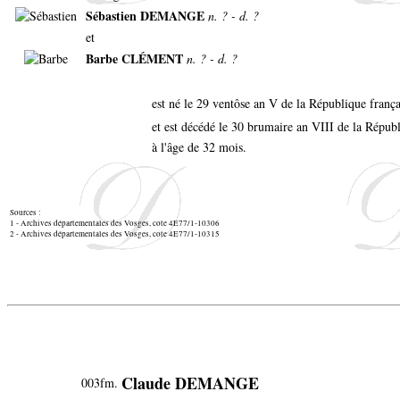
Sébastien DEMANGE
n. ? - d. ?
et
Barbe CLÉMENT
n. ? - d. ?
est né le 29 ventôse an V de la République franç
et est décédé le 30 brumaire an VIII de la Répu
à l'âge de 32 mois.
Sources :
1 - Archives départementales des Vosges, cote 4E77/1-10306
2 - Archives départementales des Vosges, cote 4E77/1-10315
Claude DEMANGE
003fm.