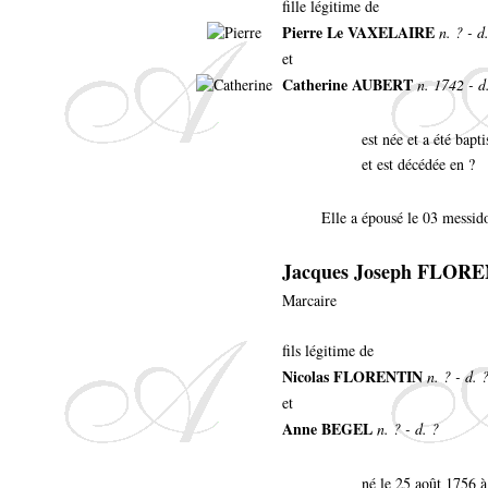
fille légitime de
Pierre Le VAXELAIRE
n. ? - d
et
Catherine AUBERT
n. 1742 - d
est née et a été bap
et est décédée en ?
Elle a épousé le 03 messido
Jacques Joseph FLOR
Marcaire
fils légitime de
Nicolas FLORENTIN
n. ? - d. 
et
Anne BEGEL
n. ? - d. ?
né le 25 août 1756 