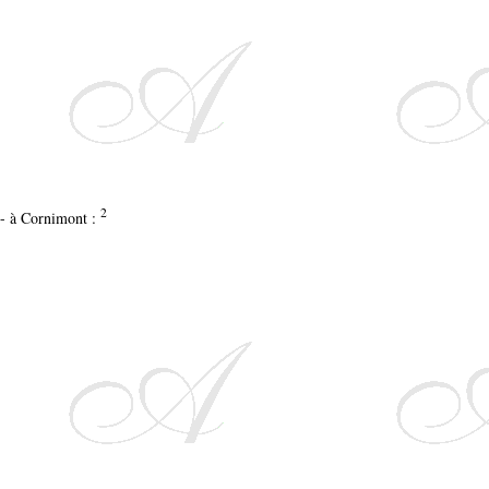
2
 - à Cornimont :