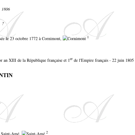
. 1806
. ?
1
tisée le 23 octobre 1772 à Cornimont,
er
r an XIII de la République française et 1
de l'Empire français - 22 juin 1805
ENTIN
?
2
à Saint-Amé,