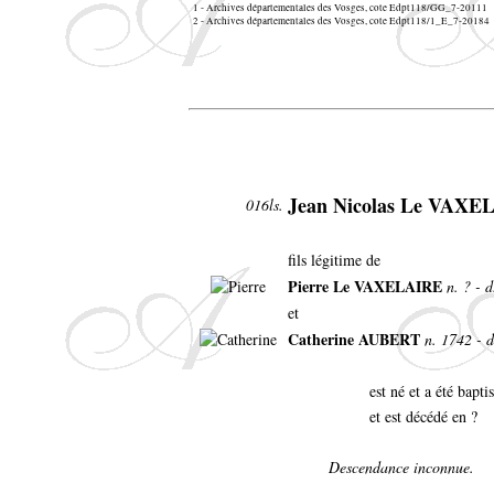
1 - Archives départementales des Vosges, cote Edpt118/GG_7-20111
2 - Archives départementales des Vosges, cote Edpt118/1_E_7-20184
Jean Nicolas Le VAXE
016ls.
fils légitime de
Pierre Le VAXELAIRE
n. ? - 
et
Catherine AUBERT
n. 1742 - d
est né et a été bapt
et est décédé en ?
Descendance inconnue.