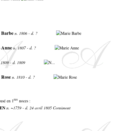
e Barbe
n. 1806 - d. ?
e Anne
n. 1807 - d. ?
 1809 - d. 1809
 Rose
n. 1810 - d. ?
res
ousé en 1
noces :
IEN
n. ~1759 - d. 24 avril 1805 Cornimont