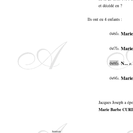
et décédé en ?
Ils ont eu 4 enfants :
Mari
046ls
.
Mari
047ls
.
N...
048ls
.
n.
Marie
049ls
.
Jacques Joseph a ép
Marie Barbe CUR
Sources :