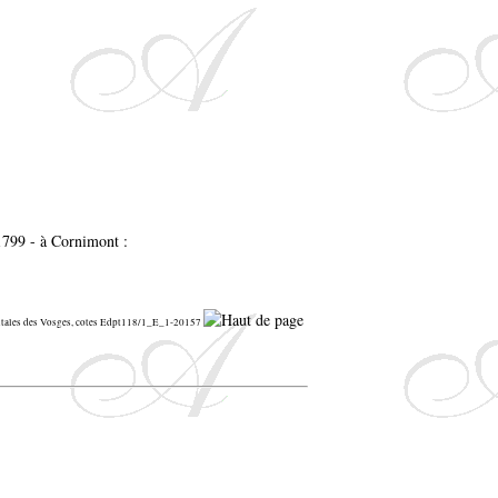
1799 - à Cornimont :
ntales des Vosges, cotes Edpt118/1_E_1-20157