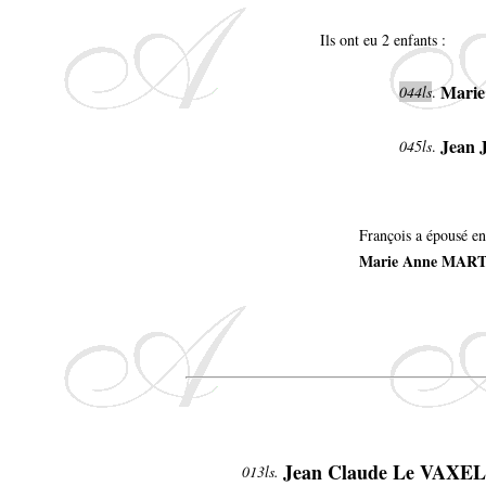
Ils ont eu 2 enfants :
Marie
044ls
.
Jean 
045ls
.
François a épousé en
Marie Anne MAR
Jean Claude Le VAXE
013ls.