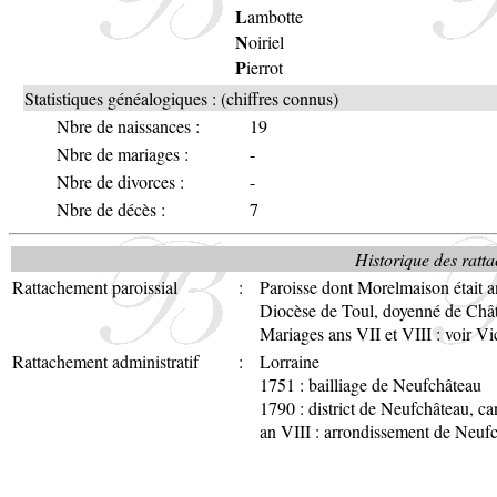
L
ambotte
N
oiriel
P
ierrot
Statistiques généalogiques : (chiffres connus)
Nbre de naissances :
19
Nbre de mariages :
-
Nbre de divorces :
-
Nbre de décès :
7
Historique des ratta
Rattachement paroissial
:
Paroisse dont Morelmaison était 
Diocèse de Toul, doyenné de Châ
Mariages ans VII et VIII : voir V
Rattachement administratif
:
Lorraine
1751 : bailliage de Neufchâteau
1790 : district de Neufchâteau, c
an VIII : arrondissement de Neuf