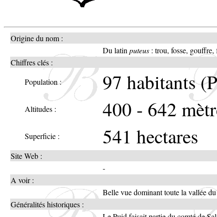
Origine du nom :
Du latin
puteus
: trou, fosse, gouffre,
Chiffres clés :
97 habitants (P
Population :
400 - 642 mètr
Altitudes :
541 hectares
Superficie :
Site Web :
-
A voir :
Belle vue dominant toute la vallée d
Généralités historiques :
Le Puid faisait partie du comté de Sa