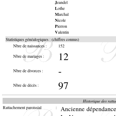
J
eandel
L
othe
M
archal
N
icole
P
ierron
V
alentin
Statistiques généalogiques : (chiffres connus)
Nbre de naissances :
152
12
Nbre de mariages :
-
Nbre de divorces :
97
Nbre de décès :
Historique des ratta
Rattachement paroissial
:
Ancienne dépendance 