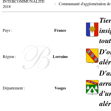
INTERCOMMUNALITÉ
:
Communauté d'agglomération de 
2018
Tie
ins
France
Pays :
tout
D'o
Lorraine
Région :
alér
D'a
arr
Vosges
Département :
d'u
alér