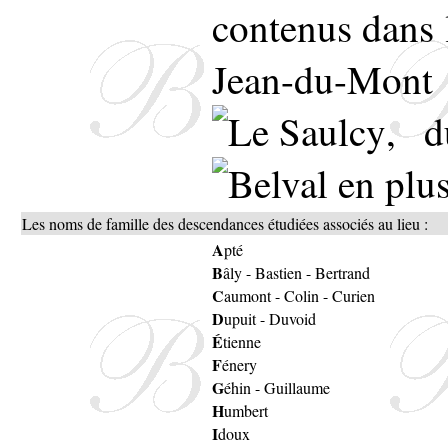
contenus dans l
Jean-du-Mon
, 
en plu
Les noms de famille des descendances étudiées associés au lieu :
A
pté
B
âly
-
Bastien
-
Bertrand
C
aumont
-
Colin
-
Curien
D
upuit
-
Duvoid
É
tienne
F
énery
G
éhin
-
Guillaume
H
umbert
I
doux