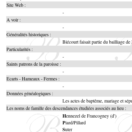
Site Web :
-
A voir :
-
Généralités historiques :
Biécourt faisait partie du bailliage de
Particularités :
-
Saints patrons de la paroisse :
-
Ecarts - Hameaux - Fermes :
-
Données généalogiques :
Les actes de baptême, mariage et sép
Les noms de famille des descendances étudiées associés au lieu :
H
ennezel de Francogney (d')
P
iard/Pillard
S
uter