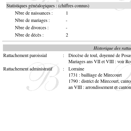
Statistiques généalogiques : (chiffres connus)
Nbre de naissances :
1
Nbre de mariages :
-
Nbre de divorces :
-
Nbre de décès :
2
Historique des ratta
Rattachement paroissial
:
Diocèse de toul, doyenné de Posa
Mariages ans VII et VIII : voir R
Rattachement administratif
:
Lorraine
1731 : bailliage de Mirecourt
1790 : district de Mirecourt, can
an VIII : arrondissement et canto