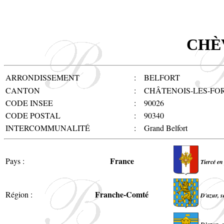
CHÈ
ARRONDISSEMENT
:
BELFORT
CANTON
:
CHÂTENOIS-LES-FO
CODE INSEE
:
90026
CODE POSTAL
:
90340
INTERCOMMUNALITÉ
:
Grand Belfort
France
Pays :
Tiercé en
Franche-Comté
Région :
D'azur, s