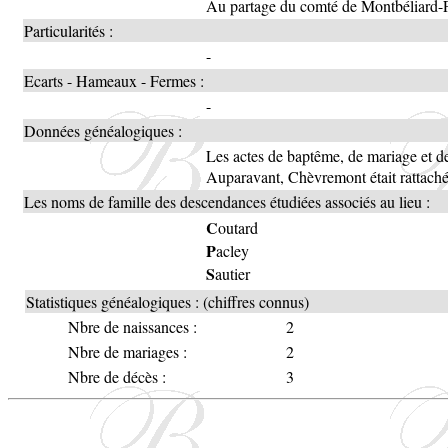
Au partage du comté de Montbéliard-Fer
Particularités :
-
Ecarts - Hameaux - Fermes :
-
Données généalogiques :
Les actes de baptême, de mariage et 
Auparavant, Chèvremont était rattaché
Les noms de famille des descendances étudiées associés au lieu :
C
outard
P
acley
S
autier
Statistiques généalogiques : (chiffres connus)
Nbre de naissances :
2
Nbre de mariages :
2
Nbre de décès :
3