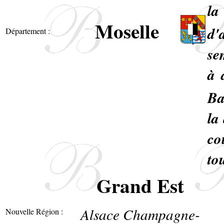
la
Moselle
d'
Département :
se
à 
Ba
la
co
to
Grand Est
Alsace Champagne-
Nouvelle Région :