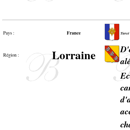
France
Pays :
Tiercé
D'
Lorraine
Région :
al
Ec
ca
d'
ac
ch