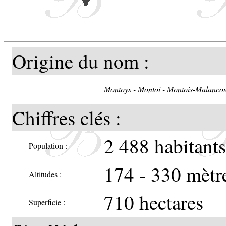
Montoi
expliq
Origine du nom :
pied fi
Montoys - Montoi - Montois-Malancou
Chiffres clés :
Site de 
2 488 habitant
Population :
174 - 330 mètr
Altitudes :
710 hectares
Superficie :