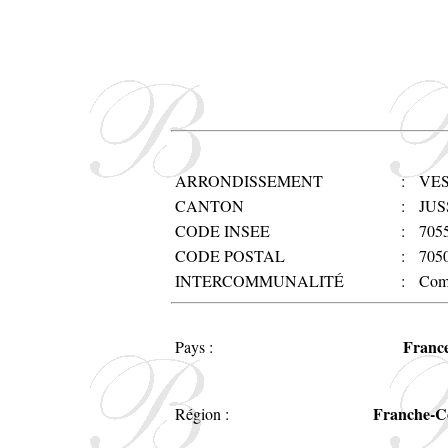
ARRONDISSEMENT
:
VE
CANTON
:
JUS
CODE INSEE
:
705
CODE POSTAL
:
705
INTERCOMMUNALITÉ
:
Comm
Franc
Pays :
Franche-C
Région :