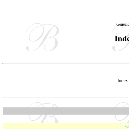
Généal
Ind
Index 
na