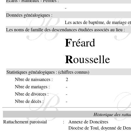
Ecarts - Hameaux - Fermes :
-
Données généalogiques :
Les actes de baptême, de mariage e
Les noms de famille des descendances étudiées associés au lieu :
F
réard
R
ousselle
Statistiques généalogiques : (chiffres connus)
Nbre de naissances :
2
Nbre de mariages :
-
Nbre de divorces :
-
Nbre de décès :
-
Historique des ratta
Rattachement paroissial
:
Annexe de Doncières
Diocèse de Toul, doyenné de Den