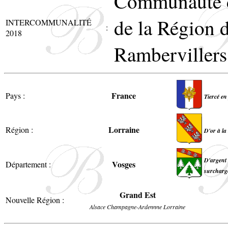
Communauté 
de la Région 
INTERCOMMUNALITÉ
:
2018
Rambervillers
France
Pays :
Tiercé en
Lorraine
Région :
D'or à la
D'argent 
Vosges
Département :
surchargé
Grand Est
Nouvelle Région :
Alsace Champagne-Ardennne Lorraine