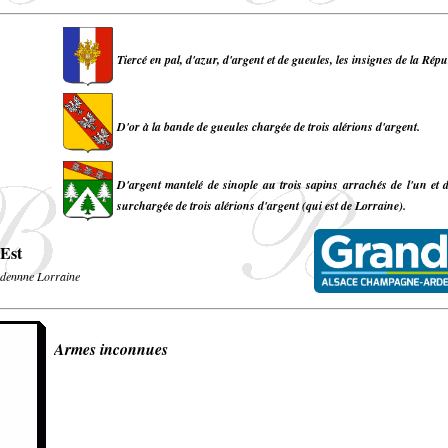
Tiercé en pal, d'azur, d'argent et de gueules, les insignes de la Rép
D'or à la bande de gueules chargée de trois alérions d'argent.
D'argent mantelé de sinople au trois sapins arrachés de l'un et d
surchargée de trois alérions d'argent (qui est de Lorraine).
Est
dennne Lorraine
Armes inconnues