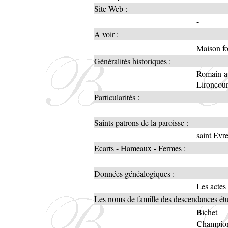
Site Web :
-
A voir :
Maison f
Généralités historiques :
Romain-au
Lironcourt
Particularités :
-
Saints patrons de la paroisse :
saint Evr
Ecarts - Hameaux - Fermes :
-
Données généalogiques :
Les actes
Les noms de famille des descendances étud
B
ichet
C
hampio