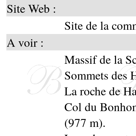
Site Web :
de Bru
Site de la co
de con
A voir :
protég
Massif de la S
Sommets des H
La roche de H
Union de
Col du Bonhom
(977 m).