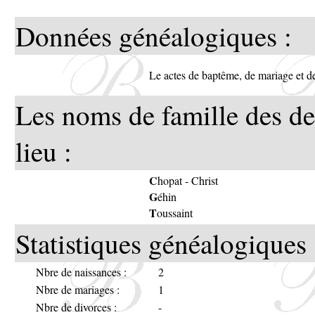
Données généalogiques :
Le actes de baptême, de mariage et de
Les noms de famille des de
lieu :
C
hopat
-
Christ
G
éhin
T
oussaint
Statistiques généalogiques 
Nbre de naissances :
2
Nbre de mariages :
1
Nbre de divorces :
-