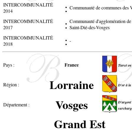
:
INTERCOMMUNALITÉ
Communauté de communes des Va
2014
:
INTERCOMMUNALITÉ
Communauté d'agglomération de
2017
Saint-Dié-des-Vosges
:
INTERCOMMUNALITÉ
-
2018
France
Pays :
Tiercé en
Lorraine
Région :
D'or à la
Vosges
D'argent 
Département :
surchargé
Grand Est