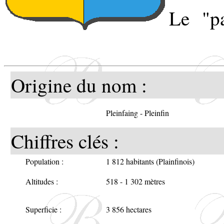
Le "pa
Haute-
Les au
Origine du nom :
patron
Pleinfaing - Pleinfin
Saint-
Chiffres clés :
Le sa
Population :
1 812 habitants (Plainfinois)
Altitudes :
518 - 1 302 mètres
l'impo
Vosges
Superficie :
3 856 hectares