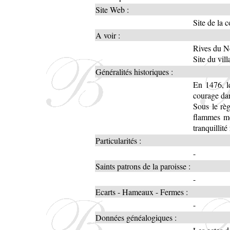
Site Web :
Site de la
A voir :
Rives du N
Site du vil
Généralités historiques :
En 1476, le
courage dan
Sous le règ
flammes meu
tranquillité
Particularités :
-
Saints patrons de la paroisse :
-
Ecarts - Hameaux - Fermes :
-
Données généalogiques :