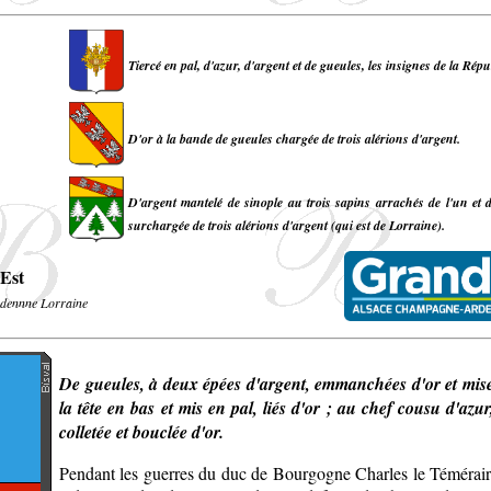
Tiercé en pal, d'azur, d'argent et de gueules, les insignes de la Rép
D'or à la bande de gueules chargée de trois alérions d'argent.
D'argent mantelé de sinople au trois sapins arrachés de l'un et d
surchargée de trois alérions d'argent (qui est de Lorraine).
Est
dennne Lorraine
De gueules, à deux épées d'argent, emmanchées d'or et mises
la tête en bas et mis en pal, liés d'or ; au chef cousu d'azu
colletée et bouclée d'or.
Pendant les guerres du duc de Bourgogne Charles le Témérai