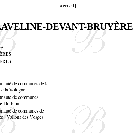
|
Accueil
|
LAVELINE-DEVANT-BRUYÈRE
AL
ÈRES
ÈRES
auté de communes de la
de la Vologne
nauté de communes
e-Durbion
auté de communes de
s - Vallons des Vosges